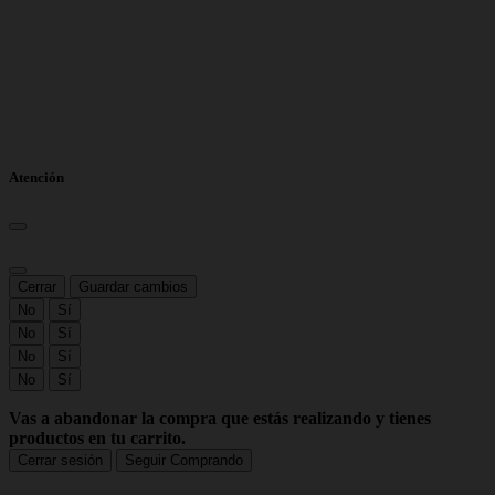
Atención
Cerrar
Guardar cambios
No
Sí
No
Sí
No
Sí
No
Sí
Vas a abandonar la compra que estás realizando y tienes
productos en tu carrito.
Cerrar sesión
Seguir Comprando