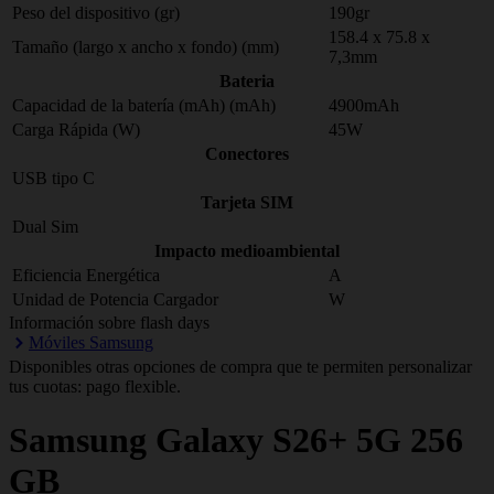
Peso del dispositivo (gr)
190gr
158.4 x 75.8 x
Tamaño (largo x ancho x fondo) (mm)
7,3mm
Bateria
Capacidad de la batería (mAh) (mAh)
4900mAh
Carga Rápida (W)
45W
Conectores
USB tipo C
Tarjeta SIM
Dual Sim
Impacto medioambiental
Eficiencia Energética
A
Unidad de Potencia Cargador
W
Información sobre flash days
Móviles Samsung
Disponibles otras opciones de compra que te permiten personalizar
tus cuotas: pago flexible.
Samsung
Galaxy S26+ 5G 256
GB