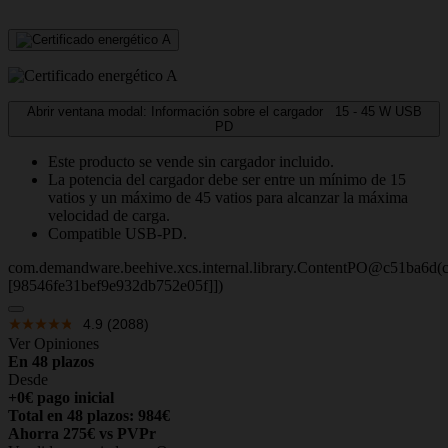
Abrir ventana modal: Información sobre el cargador
15 - 45
W
USB
PD
Este producto se vende sin cargador incluido.
La potencia del cargador debe ser entre un mínimo de 15
vatios y un máximo de 45 vatios para alcanzar la máxima
velocidad de carga.
Compatible USB-PD.
com.demandware.beehive.xcs.internal.library.ContentPO@c51ba6d(c
[98546fe31bef9e932db752e05f]])
4.9
(2088)
Ver Opiniones
En 48 plazos
Desde
+0€ pago inicial
Total en 48 plazos: 984€
Ahorra 275€ vs PVPr