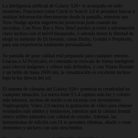
La inteligencia artificial de Galaxy S26+ te acompaña en todo
momento. Funciones como Circle to Search 3.0 te permiten buscar y
analizar información directamente desde la pantalla, mientras que
Now Nudge aporta sugerencias proactivas justo cuando las
necesitas. Con Now Bar y Now Brief puedes acceder a información
clave incluso con el móvil bloqueado, y además tienes la libertad de
elegir tu asistente de IA favorito, como Bixby, Gemini o Perplexity,
para una experiencia totalmente personalizada.
Su pantalla de gran calidad está preparada para cualquier entorno.
Gracias a AI ProScaler, el contenido se reescala de forma inteligente
para ofrecer imágenes y vídeos más definidos, y con Vision Booster
y un brillo de hasta 2600 nits, la visualización es excelente incluso
bajo la luz directa del sol.
El sistema de cámaras del Galaxy S26+ potencia tu creatividad en
cualquier situación. La nueva lente F1.4 captura más luz y colores
más intensos, incluso de noche o en escenas con movimiento.
Nightography Video 2.0 mejora la grabación de vídeo para obtener
resultados más nítidos y luminosos, mientras que la cámara frontal
ofrece selfies naturales con calidad de estudio. Además, las
herramientas de edición con IA te permiten eliminar, añadir o crear
elementos y stickers con solo describirlos.