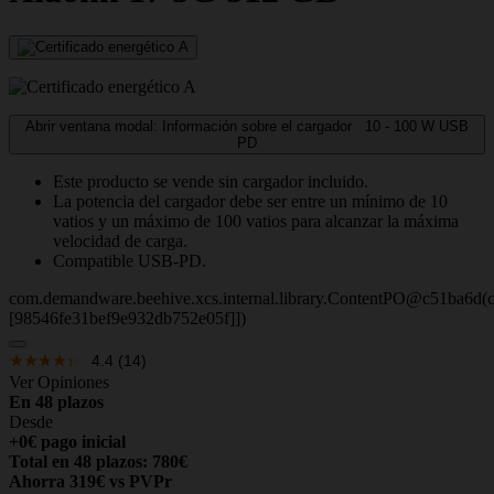
Abrir ventana modal: Información sobre el cargador
10 - 100
W
USB
PD
Este producto se vende sin cargador incluido.
La potencia del cargador debe ser entre un mínimo de 10
vatios y un máximo de 100 vatios para alcanzar la máxima
velocidad de carga.
Compatible USB-PD.
com.demandware.beehive.xcs.internal.library.ContentPO@c51ba6d(c
[98546fe31bef9e932db752e05f]])
4.4
(14)
Ver Opiniones
En 48 plazos
Desde
+0€ pago inicial
Total en 48 plazos: 780€
Ahorra 319€ vs PVPr