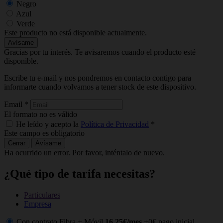
Negro
Azul
Verde
Este producto no está disponible actualmente.
Avísame
Gracias por tu interés. Te avisaremos cuando el producto esté
disponible.
Escribe tu e-mail y nos pondremos en contacto contigo para
informarte cuando volvamos a tener stock de este dispositivo.
Email
*
El formato no es válido
He leído y acepto la
Política de Privacidad
*
Este campo es obligatorio
Cerrar
Avísame
Ha ocurrido un error. Por favor, inténtalo de nuevo.
¿Qué tipo de tarifa necesitas?
Particulares
Empresa
Con contrato Fibra + Móvil
16,25€/mes
+0€ pago inicial