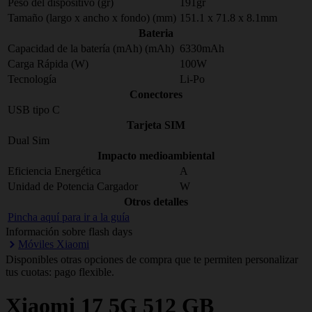
Peso del dispositivo (gr)
191gr
Tamaño (largo x ancho x fondo) (mm)
151.1 x 71.8 x 8.1mm
Bateria
Capacidad de la batería (mAh) (mAh)
6330mAh
Carga Rápida (W)
100W
Tecnología
Li-Po
Conectores
USB tipo C
Tarjeta SIM
Dual Sim
Impacto medioambiental
Eficiencia Energética
A
Unidad de Potencia Cargador
W
Otros detalles
Pincha aquí para ir a la guía
Información sobre flash days
Móviles Xiaomi
Disponibles otras opciones de compra que te permiten personalizar
tus cuotas: pago flexible.
Xiaomi
17 5G 512 GB