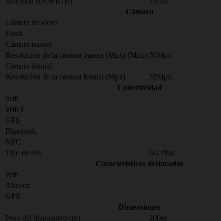
Memoria RAM (GB)
12GB
Cámara
Cámara de video
Flash
Cámara trasera
Resolución de la cámara trasera (Mpx) (Mpx)
50Mpx
Cámara frontal
Resolución de la cámara frontal (Mpx)
32Mpx
Conectividad
Wifi
Wifi 6
GPS
Bluetooth
NFC
Tipo de red
5G Plus
Características destacadas
Wifi
Altavoz
GPS
Dimensiones
Peso del dispositivo (gr)
200gr