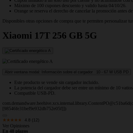
Cupón limitado a un solo uso por cliente y no acumulable con 
Máximo de 100 cupones descuento y valido hasta 04/10/26.
Orange se reserva el derecho de cancelar la promoción antes de
Disponibles otras opciones de compra que te permiten personalizar tus
Xiaomi
17T 256 GB 5G
Abrir ventana modal: Información sobre el cargador
10 - 67
W
USB PD
Este producto se vende sin cargador incluido.
La potencia del cargador debe ser entre un mínimo de 10 vatio
Compatible USB-PD.
com.demandware.beehive.xcs.internal.library.ContentPO@c51ba6d(c
[98546fe31bef9e932db752e05f]])
4.8
(12)
Ver Opiniones
En 48 plazos