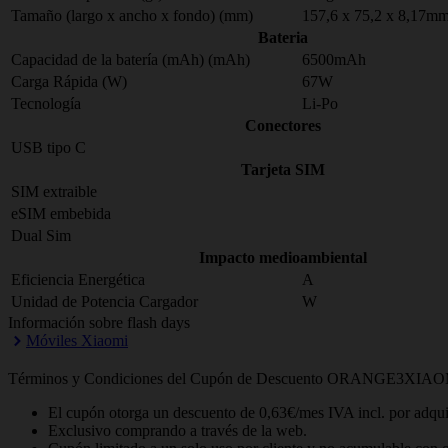
Tamaño (largo x ancho x fondo) (mm)
157,6 x 75,2 x 8,17m
Bateria
Capacidad de la batería (mAh) (mAh)
6500mAh
Carga Rápida (W)
67W
Tecnología
Li-Po
Conectores
USB tipo C
Tarjeta SIM
SIM extraible
eSIM embebida
Dual Sim
Impacto medioambiental
Eficiencia Energética
A
Unidad de Potencia Cargador
W
Información sobre flash days
Móviles Xiaomi
Términos y Condiciones del Cupón de Descuento ORANGE3XIAO
El cupón otorga un descuento de 0,63€/mes IVA incl. por adq
Exclusivo comprando a través de la web.