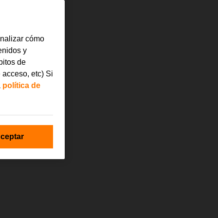
analizar cómo
tenidos y
bitos de
 acceso, etc) Si
a
política de
ceptar