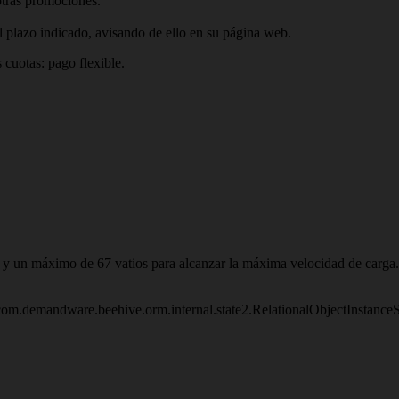
otras promociones.
l plazo indicado, avisando de ello en su página web.
 cuotas: pago flexible.
s y un máximo de 67 vatios para alcanzar la máxima velocidad de carga.
om.demandware.beehive.orm.internal.state2.RelationalObjectInstanc