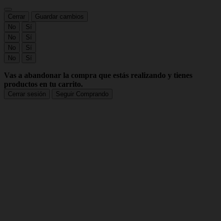
Cerrar
Guardar cambios
No
Sí
No
Sí
No
Sí
No
Sí
Vas a abandonar la compra que estás realizando y tienes
productos en tu carrito.
Cerrar sesión
Seguir Comprando