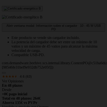
Abrir ventana modal: Información sobre el cargador
10 - 45
W
USB
PD
Este producto se vende sin cargador incluido.
La potencia del cargador debe ser entre un mínimo de 10
vatios y un máximo de 45 vatios para alcanzar la máxima
velocidad de carga.
Compatible USB-PD.
com.demandware.beehive.xcs.internal.library.ContentPO@c51ba6d(c
[98546fe31bef9e932db752e05f]])
4.6
(63)
Ver Opiniones
En 48 plazos
Desde
+0€ pago inicial
Total en 48 plazos: 264€
Ahorra 135€ vs PVPr
Vendido y enviado por Orange