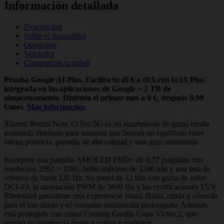
Información detallada
Descripción
Sobre el dispositivo
Opiniones
Vendedor
Compramos tu móvil
Prueba Google AI Plus. Facilita tu dIA a dIA con la IA Plus
integrada en las aplicaciones de Google + 2 TB de
almacenamiento. Disfruta el primer mes a 0 €, después 9,99
€/mes.
Más información
.
Xiaomi Redmi Note 15 Pro 5G es un smartphone de gama media
avanzada diseñado para usuarios que buscan un equilibrio entre
buena potencia, pantalla de alta calidad y una gran autonomía.
Incorpora una pantalla AMOLED FHD+ de 6,77 pulgadas con
resolución 2392 × 1080, brillo máximo de 3200 nits y una tasa de
refresco de hasta 120 Hz. Su panel de 12 bits con gama de color
DCI-P3, la atenuación PWM de 3840 Hz y las certificaciones TÜV
Rheinland garantizan una experiencia visual fluida, nítida y cómoda
para el uso diario y el consumo multimedia prolongado. Además,
está protegido con cristal Corning Gorilla Glass Victus 2, que
mejora su resistencia frente a caídas y arañazos.