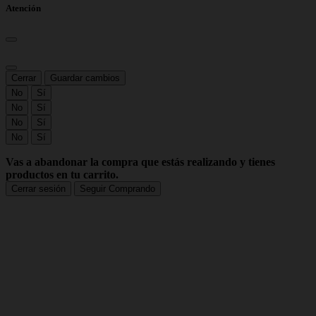
Atención
Cerrar
Guardar cambios
No
Sí
No
Sí
No
Sí
No
Sí
Vas a abandonar la compra que estás realizando y tienes
productos en tu carrito.
Cerrar sesión
Seguir Comprando