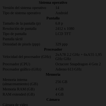
Sistema operativo
Versión del sistema operativo
14
Tipo de sistema operativo
Android
Pantalla
Tamaño de la pantalla (p)
6.8 p
Resolución de pantalla
2412 x 1080
Tipo de pantalla
LCD TFT
Pantalla táctil
Densidad de pixels (ppp)
329 ppp
Procesador
2xA78 2,2 GHz + 6xA55 1,95
Velocidad del procesador (GHz)
GHz GHz
Procesador (CPU)
Octacore Snapdragon 4 Gen 2
Procesador gráfico (GHz)
Adreno 613 GHz
Memoria
Memoria interna
256 GB
(almacenamiento) (GB)
Memoria RAM (GB)
4 GB
RAM extended (GB)
4 GB
Cámara
Cámara de video