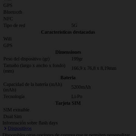
GPS
Bluetooth
NFC
Tipo de red
5G
Características destacadas
Wifi
GPS
Dimensiones
Peso del dispositivo (gr)
199gr
Tamaño (largo x ancho x fondo)
166,9 x 76,8 x 8,19mm
(mm)
Bateria
Capacidad de la batería (mAh)
5200mAh
(mAh)
Tecnología
Li-Po
Tarjeta SIM
SIM extraible
Dual Sim
Información sobre flash days
Dispositivos
Disponibles otras opciones de compra que te permiten personalizar