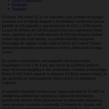
Opiniones
Vendedor
El Honor 200 Smart 5G es un dispositivo que combina tecnología
avanzada con un diseño elegante y durabilidad, encabezado por su
pantalla de 6.8 pulgadas y una resolución de 2412 x 1080 píxeles.
La tasa de refresco de 120 Hz proporciona una experiencia visual
suave, mientras que su brillo máximo de 850 nits asegura claridad
incluso bajo luz solar intensa. La pantalla también incorpora
tecnologías de cuidado ocular como el Modo de Confort Visual y
atenuación automática para entornos oscuros, reduciendo la fatiga
ocular.
En cuanto a rendimiento, está equipado con el procesador
Snapdragon 4 Gen 2 de 4 nm, que ofrece un equilibrio perfecto
entre eficiencia energética y alto rendimiento. Además, la tecnología
Honor RAM Turbo expande la memoria RAM de manera virtual, lo
que garantiza un funcionamiento fluido incluso en multitareas
exigentes.
El apartado fotográfico incluye una cámara principal de 50 MP con
inteligencia artificial que optimiza la captura de movimiento,
permitiendo obtener fotos claras incluso en situaciones dinámicas,
como personas corriendo o sonriendo. El sistema de cámaras está
diseñado para capturar momentos con gran detalle y color, tanto de