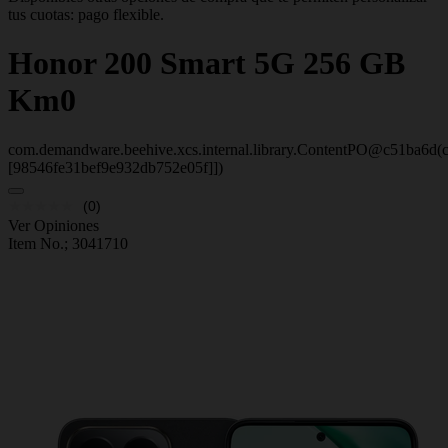
tus cuotas: pago flexible.
Honor
200 Smart 5G 256 GB
Km0
com.demandware.beehive.xcs.internal.library.ContentPO@c51ba6d(c
[98546fe31bef9e932db752e05f]])
(0)
Ver Opiniones
Item No.;
3041710