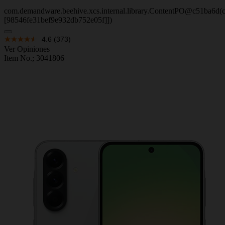
com.demandware.beehive.xcs.internal.library.ContentPO@c51ba6d(c
[98546fe31bef9e932db752e05f]])
4.6
(373)
Ver Opiniones
Item No.;
3041806