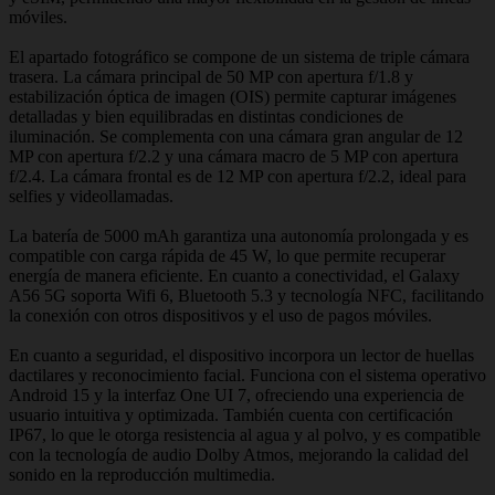
móviles.
El apartado fotográfico se compone de un sistema de triple cámara
trasera. La cámara principal de 50 MP con apertura f/1.8 y
estabilización óptica de imagen (OIS) permite capturar imágenes
detalladas y bien equilibradas en distintas condiciones de
iluminación. Se complementa con una cámara gran angular de 12
MP con apertura f/2.2 y una cámara macro de 5 MP con apertura
f/2.4. La cámara frontal es de 12 MP con apertura f/2.2, ideal para
selfies y videollamadas.
La batería de 5000 mAh garantiza una autonomía prolongada y es
compatible con carga rápida de 45 W, lo que permite recuperar
energía de manera eficiente. En cuanto a conectividad, el Galaxy
A56 5G soporta Wifi 6, Bluetooth 5.3 y tecnología NFC, facilitando
la conexión con otros dispositivos y el uso de pagos móviles.
En cuanto a seguridad, el dispositivo incorpora un lector de huellas
dactilares y reconocimiento facial. Funciona con el sistema operativo
Android 15 y la interfaz One UI 7, ofreciendo una experiencia de
usuario intuitiva y optimizada. También cuenta con certificación
IP67, lo que le otorga resistencia al agua y al polvo, y es compatible
con la tecnología de audio Dolby Atmos, mejorando la calidad del
sonido en la reproducción multimedia.