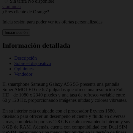
Sin tarifa
No disponible
Continuar
¿Eres cliente de Orange?
Inicia sesión para poder ver tus ofertas personalizadas
Iniciar sesión
Información detallada
Descripción
Sobre el dispositivo
Opiniones
Vendedor
El smartphone Samsung Galaxy A56 5G presenta una pantalla
Super AMOLED de 6.7 pulgadas que ofrece una resolución Full
HD+ de 1080 x 2340 píxeles y una tasa de refresco variable entre
60 y 120 Hz, proporcionando imágenes nítidas y colores vibrantes.
En su interior está equipado con el procesador Exynos 1580,
diseñado para ofrecer un desempeño eficiente y fluido en diversas
tareas, completado por sus 128 GB de almacenamiento interno y sus
8 GB de RAM. Además, cuenta con compatibilidad con Dual SIM
y eSIM, permitiendo una mayor flexibilidad en la gestión de líneas