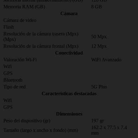
Memoria RAM (GB)
8 GB
Cámara
Cámara de video
Flash
Resolución de la cámara trasera (Mpx)
50 Mpx
(Mpx)
Resolución de la cámara frontal (Mpx)
12 Mpx
Conectividad
Valoración Wi-Fi
WiFi Avanzado
Wifi
GPS
Bluetooth
Tipo de red
5G Plus
Características destacadas
Wifi
GPS
Dimensiones
Peso del dispositivo (gr)
197 gr
162.2 x 77.5 x 7.4
Tamaño (largo x ancho x fondo) (mm)
mm