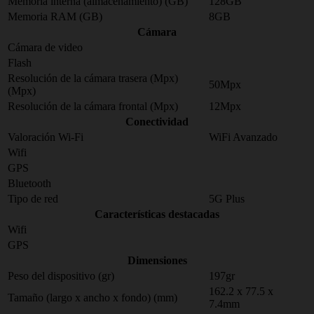
Memoria interna (almacenamiento) (GB)
128GB
Memoria RAM (GB)
8GB
Cámara
Cámara de video
Flash
Resolución de la cámara trasera (Mpx)
50Mpx
(Mpx)
Resolución de la cámara frontal (Mpx)
12Mpx
Conectividad
Valoración Wi-Fi
WiFi Avanzado
Wifi
GPS
Bluetooth
Tipo de red
5G Plus
Características destacadas
Wifi
GPS
Dimensiones
Peso del dispositivo (gr)
197gr
162.2 x 77.5 x
Tamaño (largo x ancho x fondo) (mm)
7.4mm