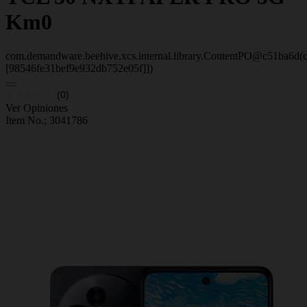
Km0
com.demandware.beehive.xcs.internal.library.ContentPO@c51ba6d(c
[98546fe31bef9e932db752e05f]])
(0)
Ver Opiniones
Item No.;
3041786