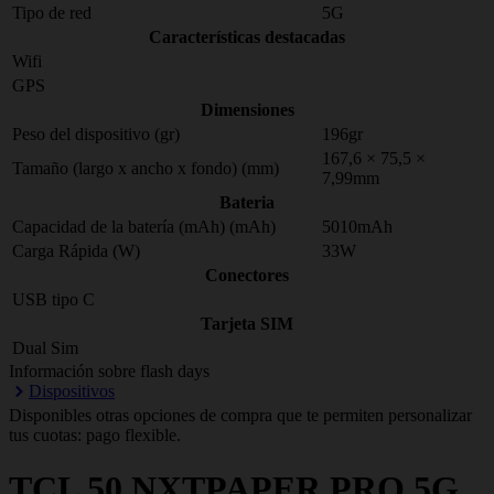
Tipo de red
5G
Características destacadas
Wifi
GPS
Dimensiones
Peso del dispositivo (gr)
196gr
167,6 × 75,5 ×
Tamaño (largo x ancho x fondo) (mm)
7,99mm
Bateria
Capacidad de la batería (mAh) (mAh)
5010mAh
Carga Rápida (W)
33W
Conectores
USB tipo C
Tarjeta SIM
Dual Sim
Información sobre flash days
Dispositivos
Disponibles otras opciones de compra que te permiten personalizar
tus cuotas: pago flexible.
TCL
50 NXTPAPER PRO 5G