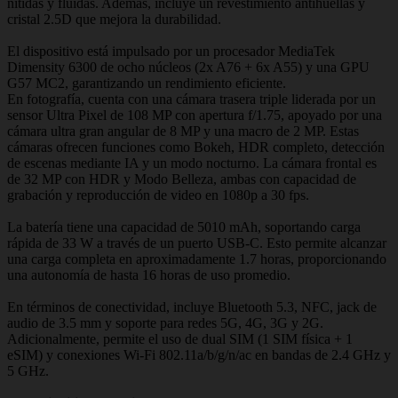
nítidas y fluidas. Además, incluye un revestimiento antihuellas y
cristal 2.5D que mejora la durabilidad.
El dispositivo está impulsado por un procesador MediaTek
Dimensity 6300 de ocho núcleos (2x A76 + 6x A55) y una GPU
G57 MC2, garantizando un rendimiento eficiente.
En fotografía, cuenta con una cámara trasera triple liderada por un
sensor Ultra Pixel de 108 MP con apertura f/1.75, apoyado por una
cámara ultra gran angular de 8 MP y una macro de 2 MP. Estas
cámaras ofrecen funciones como Bokeh, HDR completo, detección
de escenas mediante IA y un modo nocturno. La cámara frontal es
de 32 MP con HDR y Modo Belleza, ambas con capacidad de
grabación y reproducción de video en 1080p a 30 fps.
La batería tiene una capacidad de 5010 mAh, soportando carga
rápida de 33 W a través de un puerto USB-C. Esto permite alcanzar
una carga completa en aproximadamente 1.7 horas, proporcionando
una autonomía de hasta 16 horas de uso promedio.
En términos de conectividad, incluye Bluetooth 5.3, NFC, jack de
audio de 3.5 mm y soporte para redes 5G, 4G, 3G y 2G.
Adicionalmente, permite el uso de dual SIM (1 SIM física + 1
eSIM) y conexiones Wi-Fi 802.11a/b/g/n/ac en bandas de 2.4 GHz y
5 GHz.