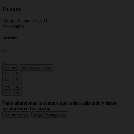
Orange
Orange Espagne S.A.U
Ver detalles
Atención
Cerrar
Guardar cambios
No
Sí
No
Sí
No
Sí
No
Sí
Vas a abandonar la compra que estás realizando y tienes
productos en tu carrito.
Cerrar sesión
Seguir Comprando