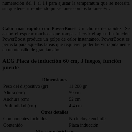
numeración del 1 al 14 para ajustar la temperatura que se necesita
sin que tener ir repitiendo pulsaciones con los botones +/-.
Calor más rápido con PowerBoost
Un chorro de rapidez. Se
acabó el esperar mucho a que rompa a hervir el agua. La función
PowerBoost produce un golpe de calor instantáneo. PowerBoost es
perfecta para aquellas tareas que requieren poder hervir rápidamente
en un utensilio de gran tamaño.
AEG Placa de inducción 60 cm, 3 fuegos, función
puente
Dimensiones
Peso del dispositivo (gr)
11.200 gr
Altura (cm)
59 cm
Anchura (cm)
52 cm
Profundidad (cm)
4.4 cm
Otros detalles
Componentes Incluidos
No incluye enchufe
Contenido
Placa inducción
Más características