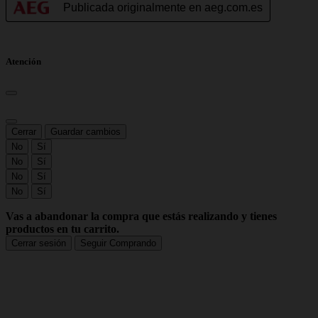
Atención
Cerrar
Guardar cambios
No
Sí
No
Sí
No
Sí
No
Sí
Vas a abandonar la compra que estás realizando y tienes
productos en tu carrito.
Cerrar sesión
Seguir Comprando