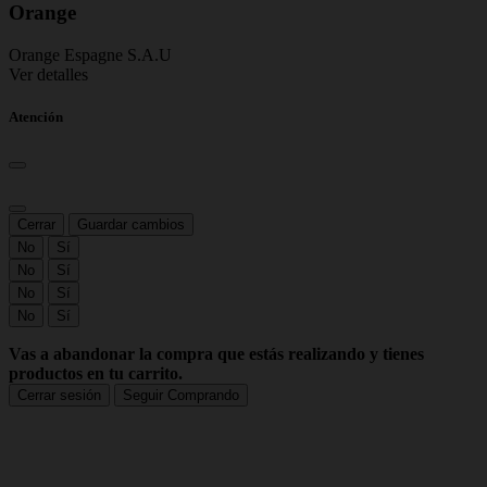
Orange
Orange Espagne S.A.U
Ver detalles
Atención
Cerrar
Guardar cambios
No
Sí
No
Sí
No
Sí
No
Sí
Vas a abandonar la compra que estás realizando y tienes
productos en tu carrito.
Cerrar sesión
Seguir Comprando