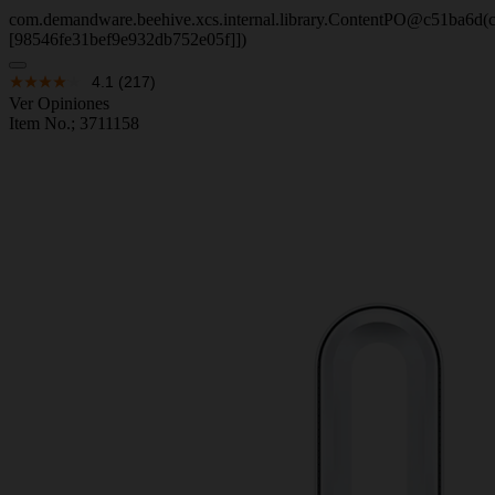
com.demandware.beehive.xcs.internal.library.ContentPO@c51ba6d(c
[98546fe31bef9e932db752e05f]])
4.1
(217)
Ver Opiniones
Item No.;
3711158