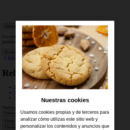
Ofertas si ya
eres cliente
Lo sentimos, actualmente no está disponible la entrega de este
producto en Canarias, Ceuta y Melilla.
Aceptar
Relojes especiales
Relojes para hombre
Relojes para mujer
Smartwatch
Apple Watch
Nuestras cookies
Ordenar por
Usamos cookies propias y de terceros para
analizar cómo utilizas este sitio web y
Filtrar
personalizar los contenidos y anuncios que
Eliminar filtros