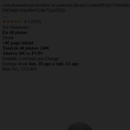
com.demandware.beehive.xcs.internal.library.ContentPO@c51ba6d(co
[98546fe31bef9e932db752e05f]])
4.7
(310)
Ver Opiniones
En 48 plazos
Desde
+0€ pago inicial
Total en 48 plazos: 240€
Ahorra 59€ vs PVPr
Vendido y enviado por Orange
Entrega desde
lun, 10 ago
al
mié, 12 ago
Item No.;
3711401