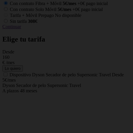
Con contrato Fibra + Móvil
5€/mes
+0€ pago inicial
Con contrato Solo Móvil
5€/mes
+0€ pago inicial
Tarifa + Móvil Prepago
No disponible
Sin tarifa
308€
Continuar
Elige tu tarifa
Desde
C
160
€
/mes
Lo quiero
Dispositivo
Dyson Secador de pelo Supersonic Travel
Desde
5€/mes
Dyson Secador de pelo Supersonic Travel
A plazos 48 meses