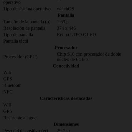
operativo
Tipo de sistema operativo
watchOS
Pantalla
Tamaño de la pantalla (p)
1.69 p
Resolución de pantalla
374 x 446
Tipo de pantalla
Retina LTPO OLED
Pantalla táctil
Procesador
Chip S10 con procesador de doble
Procesador (CPU)
núcleo de 64 bits
Conectividad
Wifi
GPS
Bluetooth
NFC
Características destacadas
Wifi
GPS
Resistente al agua
Dimensiones
Peso del dispositivo (gr)
29.7 gr