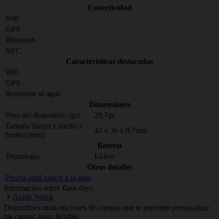
Conectividad
Wifi
GPS
Bluetooth
NFC
Características destacadas
Wifi
GPS
Resistente al agua
Dimensiones
Peso del dispositivo (gr)
29.7gr
Tamaño (largo x ancho x
42 x 36 x 9.7mm
fondo) (mm)
Bateria
Tecnología
Li-Ion
Otros detalles
Pincha aquí para ir a la guía
Información sobre flash days
Apple Watch
Disponibles otras opciones de compra que te permiten personalizar
tus cuotas: pago flexible.