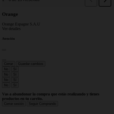
Orange
Orange Espagne S.A.U
Ver detalles
Atención
Cerrar
Guardar cambios
No
Sí
No
Sí
No
Sí
No
Sí
Vas a abandonar la compra que estás realizando y tienes
productos en tu carrito.
Cerrar sesión
Seguir Comprando