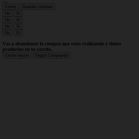
Cerrar
Guardar cambios
No
Sí
No
Sí
No
Sí
No
Sí
Vas a abandonar la compra que estás realizando y tienes
productos en tu carrito.
Cerrar sesión
Seguir Comprando