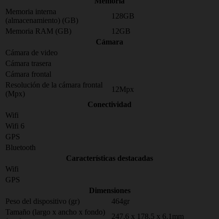
Memoria
Memoria interna
128GB
(almacenamiento) (GB)
Memoria RAM (GB)
12GB
Cámara
Cámara de video
Cámara trasera
Cámara frontal
Resolución de la cámara frontal
12Mpx
(Mpx)
Conectividad
Wifi
Wifi 6
GPS
Bluetooth
Características destacadas
Wifi
GPS
Dimensiones
Peso del dispositivo (gr)
464gr
Tamaño (largo x ancho x fondo)
247.6 x 178.5 x 6.1mm