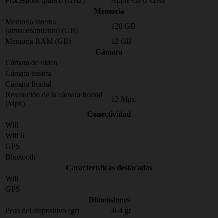
Procesador gráfico (GHz)
Apple GPU GHz
Memoria
Memoria interna
128 GB
(almacenamiento) (GB)
Memoria RAM (GB)
12 GB
Cámara
Cámara de video
Cámara trasera
Cámara frontal
Resolución de la cámara frontal
12 Mpx
(Mpx)
Conectividad
Wifi
Wifi 6
GPS
Bluetooth
Características destacadas
Wifi
GPS
Dimensiones
Peso del dispositivo (gr)
464 gr