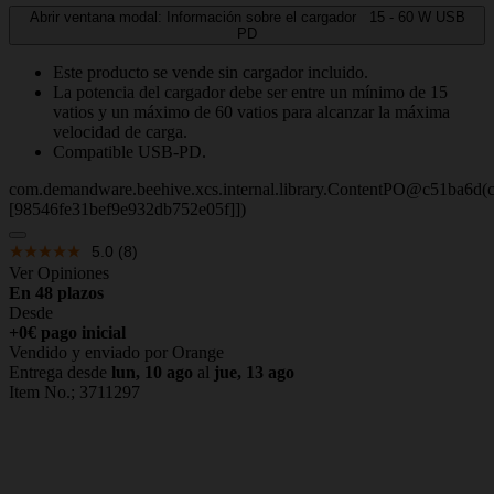
Abrir ventana modal: Información sobre el cargador
15 - 60
W
USB
PD
Este producto se vende sin cargador incluido.
La potencia del cargador debe ser entre un mínimo de 15
vatios y un máximo de 60 vatios para alcanzar la máxima
velocidad de carga.
Compatible USB-PD.
com.demandware.beehive.xcs.internal.library.ContentPO@c51ba6d(c
[98546fe31bef9e932db752e05f]])
5.0
(8)
Ver Opiniones
En 48 plazos
Desde
+0€ pago inicial
Vendido y enviado por Orange
Entrega desde
lun, 10 ago
al
jue, 13 ago
Item No.;
3711297