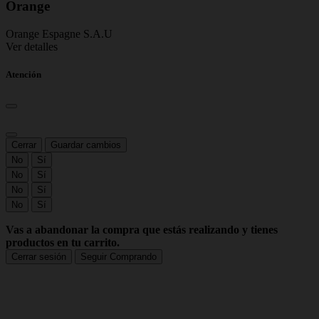
Orange
Orange Espagne S.A.U
Ver detalles
Atención
Cerrar
Guardar cambios
No
Sí
No
Sí
No
Sí
No
Sí
Vas a abandonar la compra que estás realizando y tienes
productos en tu carrito.
Cerrar sesión
Seguir Comprando