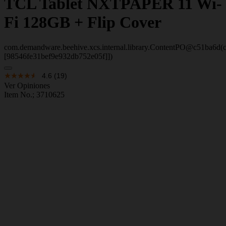
TCL
Tablet NXTPAPER 11 Wi-
Fi 128GB + Flip Cover
com.demandware.beehive.xcs.internal.library.ContentPO@c51ba6d(c
[98546fe31bef9e932db752e05f]])
4.6
(19)
Ver Opiniones
Item No.;
3710625