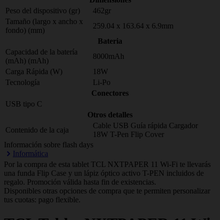
Peso del dispositivo (gr)
462gr
Tamaño (largo x ancho x
259.04 x 163.64 x 6.9mm
fondo) (mm)
Bateria
Capacidad de la batería
8000mAh
(mAh) (mAh)
Carga Rápida (W)
18W
Tecnología
Li-Po
Conectores
USB tipo C
Otros detalles
Cable USB Guía rápida Cargador
Contenido de la caja
18W T-Pen Flip Cover
Información sobre flash days
Informática
Por la compra de esta tablet TCL NXTPAPER 11 Wi-Fi te llevarás
una funda Flip Case y un lápiz óptico activo T-PEN incluidos de
regalo. Promoción válida hasta fin de existencias.
Disponibles otras opciones de compra que te permiten personalizar
tus cuotas: pago flexible.