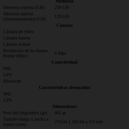
Memoria
Memoria externa (GB)
256 GB
Memoria interna
128 GB
(almacenamiento) (GB)
Cámara
Cámara de video
Cámara trasera
Cámara frontal
Resolución de la cámara
8 Mpx
frontal (Mpx)
Conectividad
Wifi
GPS
Bluetooth
Características destacadas
Wifi
GPS
Dimensiones
Peso del dispositivo (gr)
462 gr
Tamaño (largo x ancho x
259.04 x 163.64 x 6.9 mm
fondo) (mm)