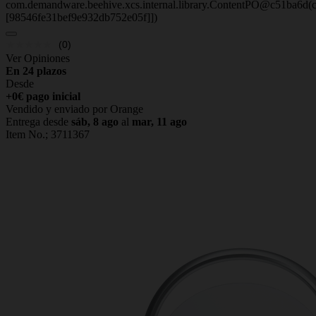
com.demandware.beehive.xcs.internal.library.ContentPO@c51ba6d(c
[98546fe31bef9e932db752e05f]])
(0)
Ver Opiniones
En 24 plazos
Desde
+0€ pago inicial
Vendido y enviado por Orange
Entrega desde
sáb, 8 ago
al
mar, 11 ago
Item No.;
3711367