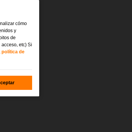
analizar cómo
tenidos y
bitos de
 acceso, etc) Si
a
política de
ceptar