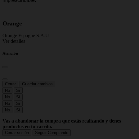
Orange
Orange Espagne S.A.U
Ver detalles
Atención
Cerrar
Guardar cambios
No
Sí
No
Sí
No
Sí
No
Sí
Vas a abandonar la compra que estás realizando y tienes
productos en tu carrito.
Cerrar sesión
Seguir Comprando