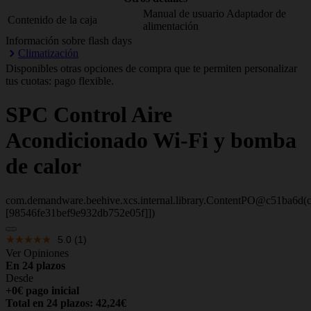
Manual de usuario Adaptador de
Contenido de la caja
alimentación
Información sobre flash days
Climatización
Disponibles otras opciones de compra que te permiten personalizar
tus cuotas: pago flexible.
SPC
Control Aire
Acondicionado Wi-Fi y bomba
de calor
com.demandware.beehive.xcs.internal.library.ContentPO@c51ba6d(c
[98546fe31bef9e932db752e05f]])
5.0
(1)
Ver Opiniones
En 24 plazos
Desde
+0€ pago inicial
Total en 24 plazos: 42,24€