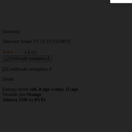
Samsung
Televisor Smart TV 55 TU55U8075
2.5
(2)
Desde
Entrega desde
sáb, 8 ago
al
mar, 11 ago
Vendido por
Orange
Ahorra 139€ vs PVPr