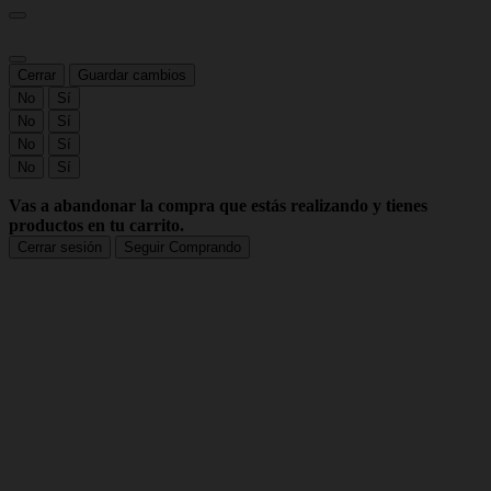
Cerrar
Guardar cambios
No
Sí
No
Sí
No
Sí
No
Sí
Vas a abandonar la compra que estás realizando y tienes
productos en tu carrito.
Cerrar sesión
Seguir Comprando