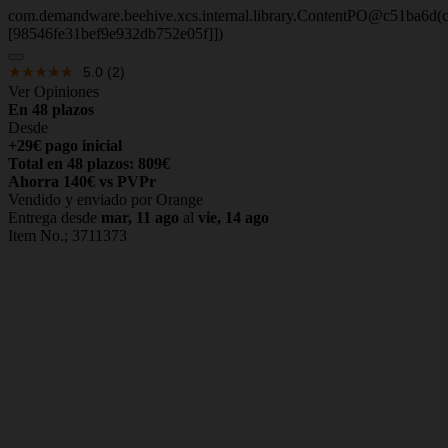
com.demandware.beehive.xcs.internal.library.ContentPO@c51ba6d(c
[98546fe31bef9e932db752e05f]])
5.0
(2)
Ver Opiniones
En 48 plazos
Desde
+29€ pago inicial
Total en 48 plazos: 809€
Ahorra 140€ vs PVPr
Vendido y enviado por Orange
Entrega desde
mar, 11 ago
al
vie, 14 ago
Item No.;
3711373