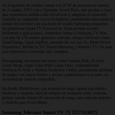
En el apartado de sonido, cuenta con 20 W de potencia en sistema
de 2 canales, OTS Lite y Dynamic Sound Pack, que ayudan a crear
una experiencia auditiva más envolvente y adaptada al contenido.
También es compatible con Q-Symphony, permitiendo sincronizar el
sonido del televisor con una barra de sonido Samsung compatible.
Su plataforma Smart TV Powered by Tizen permite acceder
fácilmente a aplicaciones, contenidos online y Samsung TV Plus,
con más de 170 canales gratuitos. Además, integra funciones como
SmartThings, Apple AirPlay, asistente de voz con IA, Multi Device
Experience, Mobile to TV, Sound Mirroring y Wireless TV On para
una experiencia conectada más completa.
Para gaming, incorpora funciones como Gaming Hub, AI Auto
Game Mode, Super Ultra Wide Game View, compatibilidad
FreeSync/G-Sync y Motion Xcelerator 144Hz, permitiendo disfrutar
de juegos con mayor fluidez y acceso a plataformas en la nube sin
necesidad de consola compatible.
Su diseño MetalStream con acabado en negro aporta una estética
moderna y elegante, fácil de integrar en cualquier salón. Además,
incluye mando SolarCell con puerto de carga, una solución práctica
y cómoda para el uso diario.
Samsung Televisor Smart TV 75 TU75U8075