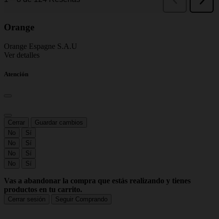
Orange
Orange Espagne S.A.U
Ver detalles
Atención
Cerrar
Guardar cambios
No
Sí
No
Sí
No
Sí
No
Sí
Vas a abandonar la compra que estás realizando y tienes
productos en tu carrito.
Cerrar sesión
Seguir Comprando