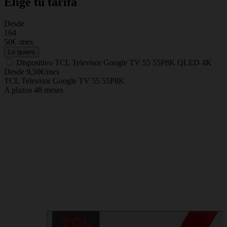
Elige tu tarifa
Desde
C
164
50€
/mes
Lo quiero
Dispositivo
TCL Televisor Google TV 55 55P8K QLED 4K
Desde 9,50€/mes
TCL Televisor Google TV 55 55P8K
A plazos 48 meses