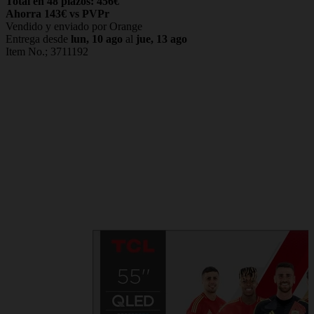
Total en 48 plazos: 456€
Ahorra 143€ vs PVPr
Vendido y enviado por Orange
Entrega desde
lun, 10 ago
al
jue, 13 ago
Item No.;
3711192