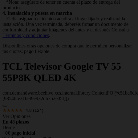
*Nota: asegúrate de tener en cuenta el plazo de entrega del
producto.
4. Instalación y puesta en marcha
El día asignado el técnico acudirá al lugar fijado y realizará la
instalación. Una vez terminada, deberéis firmar un documento de
conformidad y adjuntar imágenes del antes y el después Consulta
Términos y condiciones
.
Disponibles otras opciones de compra que te permiten personalizar
tus cuotas: pago flexible.
TCL
Televisor Google TV 55
55P8K QLED 4K
com.demandware.beehive.xcs.internal.library.ContentPO@c51ba6d(c
[98546fe31bef9e932db752e05f]])
4.8
(124)
Ver Opiniones
En 48 plazos
Desde
+0€ pago inicial