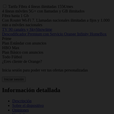
Tarifa
Fibra 4 líneas ilimitadas
155€/mes
4 líneas móviles 5G+ con llamadas y GB ilimitados
Fibra hasta 1 Gb
Con Router Wi-Fi 7. Llamadas nacionales ilimitadas a fijos y 1.000
min a móviles nacionales
TV 90 canales y SkyShowtime
Descodificador Premium con Servicio Orange Infinity HomeBox
Prime
Plan Estándar con anuncios
HBO Max
Plan Básico con anuncios
Todo Fútbol
¿Eres cliente de Orange?
Inicia sesión para poder ver tus ofertas personalizadas
Iniciar sesión
Información detallada
Descripción
Sobre el dispositivo
Opiniones