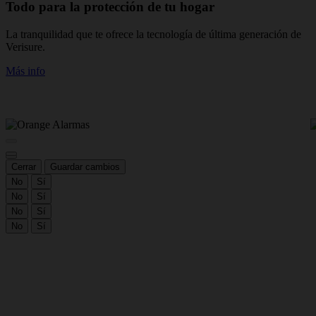
Todo para la protección de tu hogar
La tranquilidad que te ofrece la tecnología de última generación de
N
Verisure.
t
v
Más info
M
Cerrar
Guardar cambios
No
Sí
No
Sí
No
Sí
No
Sí