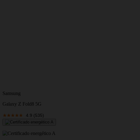
S
Samsung
Galaxy Z Fold8 5G
V
4.9
(535)
E
V
A