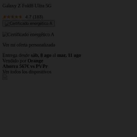
Galaxy Z Fold8 Ultra 5G
i
4.7
(183)
Ver mi oferta personalizada
V
Entrega desde
sáb, 8 ago
al
mar, 11 ago
E
Vendido por
Orange
V
Ahorra 567€ vs PVPr
A
Ver todos los dispositivos