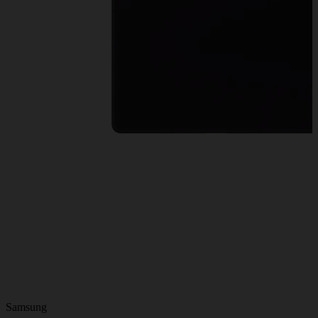
Samsung
A