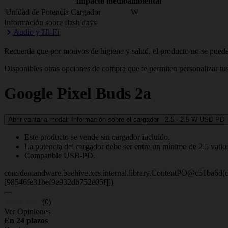
Impacto medioambiental
Unidad de Potencia Cargador
W
Información sobre flash days
Audio y Hi-Fi
Recuerda que por motivos de higiene y salud, el producto no se puede
Disponibles otras opciones de compra que te permiten personalizar tus
Google
Pixel Buds 2a
Abrir ventana modal: Información sobre el cargador
2.5 - 2.5
W
USB PD
Este producto se vende sin cargador incluido.
La potencia del cargador debe ser entre un mínimo de 2.5 vatio
Compatible USB-PD.
com.demandware.beehive.xcs.internal.library.ContentPO@c51ba6d(c
[98546fe31bef9e932db752e05f]])
(0)
Ver Opiniones
En 24 plazos