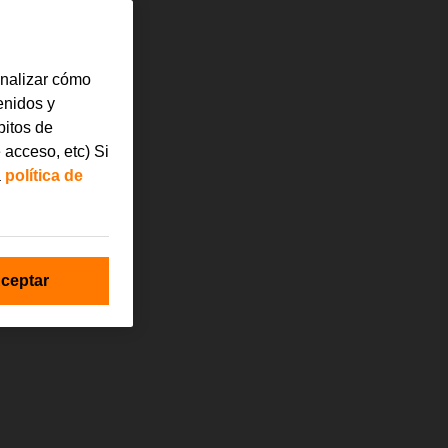
analizar cómo
tenidos y
bitos de
 acceso, etc) Si
a
política de
ceptar