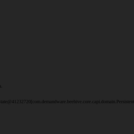
a.
eState@41232720[com.demandware.beehive.core.capi.domain.Persisten