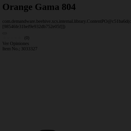
Orange
Gama 804
com.demandware.beehive.xcs.internal.library.ContentPO@c51ba6d(c
[98546fe31bef9e932db752e05f]])
(0)
Ver Opiniones
Item No.;
3033327