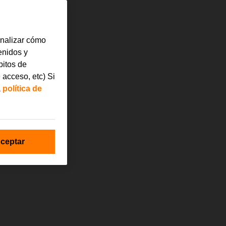
analizar cómo
tenidos y
bitos de
 acceso, etc) Si
a
política de
ceptar