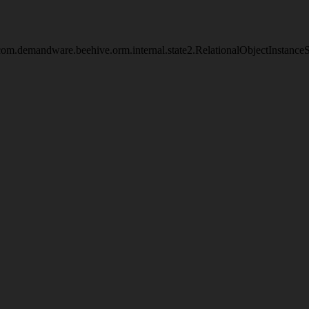
om.demandware.beehive.orm.internal.state2.RelationalObjectInstanc