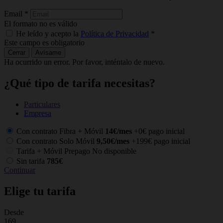
Email
*
El formato no es válido
He leído y acepto la
Política de Privacidad
*
Este campo es obligatorio
Cerrar
Avísame
Ha ocurrido un error. Por favor, inténtalo de nuevo.
¿Qué tipo de tarifa necesitas?
Particulares
Empresa
Con contrato Fibra + Móvil
14€/mes
+0€ pago inicial
Con contrato Solo Móvil
9,50€/mes
+199€ pago inicial
Tarifa + Móvil Prepago
No disponible
Sin tarifa
785€
Continuar
Elige tu tarifa
Desde
C
169