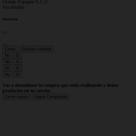
Orange Espagne S.A.U
Ver detalles
Atención
Cerrar
Guardar cambios
No
Sí
No
Sí
No
Sí
No
Sí
Vas a abandonar la compra que estás realizando y tienes
productos en tu carrito.
Cerrar sesión
Seguir Comprando