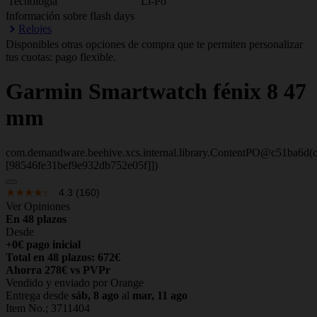
Tecnología
Li-Po
Información sobre flash days
Relojes
Disponibles otras opciones de compra que te permiten personalizar
tus cuotas: pago flexible.
Garmin
Smartwatch fénix 8 47
mm
com.demandware.beehive.xcs.internal.library.ContentPO@c51ba6d(c
[98546fe31bef9e932db752e05f]])
4.3
(160)
Ver Opiniones
En 48 plazos
Desde
+0€ pago inicial
Total en 48 plazos: 672€
Ahorra 278€ vs PVPr
Vendido y enviado por Orange
Entrega desde
sáb, 8 ago
al
mar, 11 ago
Item No.;
3711404