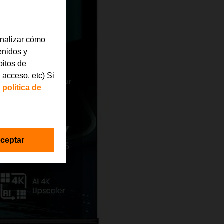
analizar cómo
tenidos y
bitos de
 acceso, etc) Si
a
política de
ceptar