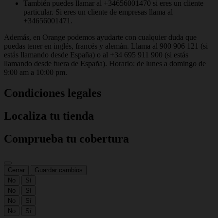
También puedes llamar al +34656001470 si eres un cliente
particular. Si eres un cliente de empresas
llama al
+34656001471.
Además, en Orange podemos ayudarte con cualquier duda que
puedas tener en inglés, francés y alemán. Llama al 900 906 121 (si
estás llamando desde España) o al +34 695 911 900 (si estás
llamando desde fuera de España). Horario: de lunes a domingo de
9:00 am a 10:00 pm.
Condiciones legales
Localiza tu tienda
Comprueba tu cobertura
Cerrar
Guardar cambios
No
Sí
No
Sí
No
Sí
No
Sí