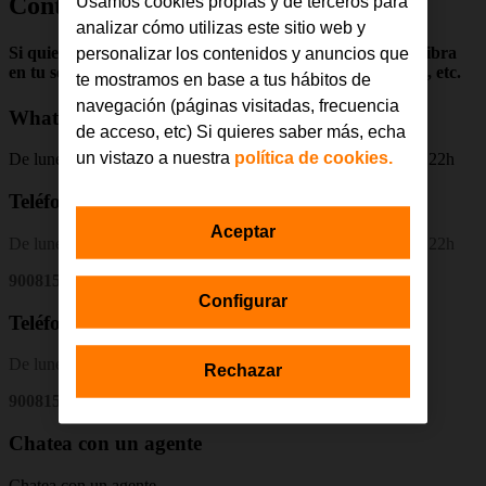
Contrata Orange
Usamos cookies propias y de terceros para
analizar cómo utilizas este sitio web y
Si quieres contratar Fibra + Móvil, una línea adicional, Fibra
personalizar los contenidos y anuncios que
en tu segunda vivienda, hacer un renove de tu dispositivo, etc.
te mostramos en base a tus hábitos de
navegación (páginas visitadas, frecuencia
WhatsApp
de acceso, etc) Si quieres saber más, echa
un vistazo a nuestra
política de cookies.
De lunes a viernes: de 9h a 23h Sábado y domingo: de 10h a 22h
Teléfono particulares
Aceptar
De lunes a viernes: de 9h a 23h Sábado y domingo: de 10h a 22h
900815916
Configurar
Teléfono Empresas
De lunes a sábado: de 9h a 22h
Rechazar
900815762
Chatea con un agente
Chatea con un agente