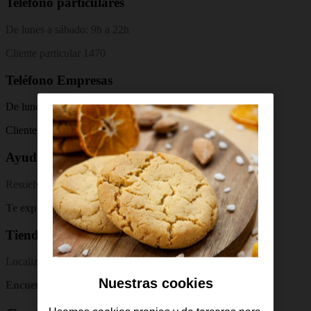
Teléfono particulares
De lunes a sábado: 9h a 22h
Cliente particular 1470
Teléfono Empresas
De lunes a sábado: 9h a 22h
Cliente particular 1471
Ayuda Orange
Resuelve tus dudas
Te explicamos cómo funcionan tus productos y servicios
Tiendas Orange
Localiza tu tienda más cercana
Nuestras cookies
Encuentra la dirección y el teléfono de tu tienda Orange