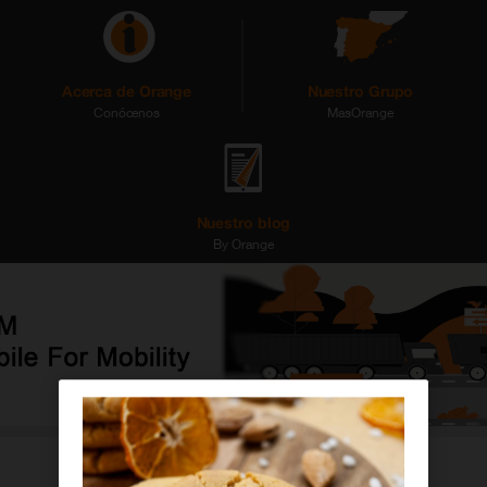
Acerca de Orange
Nuestro Grupo
Conócenos
MasOrange
Nuestro blog
By Orange