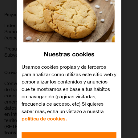
Proyecto presentado en consorcio por:
Líder:
Libelium
Socio:
Orange Espagne S.A.U.
(responsabilidad compartida al 50%)
Presupuesto total: 615.385 €
Nuestras cookies
Subvención adjudicada:
400.000 €
Usamos cookies propias y de terceros
Convocatoria:
para analizar cómo utilizas este sitio web y
personalizar los contenidos y anuncios
Convocatoria de subvenciones para proyectos
que te mostramos en base a tus hábitos
de transferencia e innovación, generación de
conocimiento, comunidades de empresas
de navegación (páginas visitadas,
emergentes, ética y sociedad y espacio de
frecuencia de acceso, etc) Si quieres
datos en el marco de la red territorial de hubs
saber más, echa un vistazo a nuestra
en inteligencia artificial del programa Redes
política de cookies.
territoriales de especialización tecnológica
(RETECH) del
Plan de recuperación,
transformación y resiliencia
(PRTR).