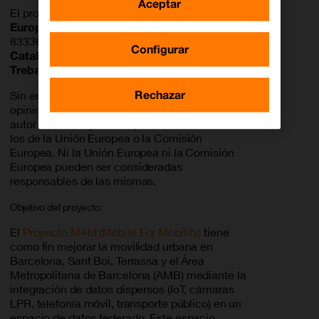
Aceptar
El proyecto está financiado por la
Unión
Europea - Next Generation EU
(ref. BDNS
833360), con el apoyo de la
Generalitat de
Configurar
Catalunya (Departament d'Empresa i
Treball)
.
Rechazar
Sin embargo, los puntos de vista y las
opiniones expresadas son únicamente los del
autor o autores y no reflejan necesariamente
los de la Unión Europea o la Comisión
Europea. Ni la Unión Europea ni la Comisión
Europea pueden ser consideradas
responsables de las mismas.
Objetivo del proyecto:
El
Proyecto M4M (Mobile For Mobility)
tiene
como fin mejorar la movilidad urbana en
Barcelona, Sant Boi, Terrassa y el Área
Metropolitana de Barcelona (AMB) mediante la
integración de datos dispersos (IoT, cámaras
LPR, telefonía móvil, transporte público) en un
espacio de datos federado. Este espacio