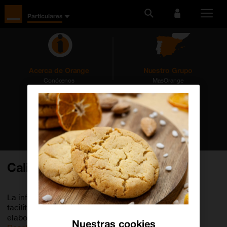
Particulares
Acerca de Orange
Nuestro Grupo
Conócenos
MasOrange
Nuestro blog
By Orange
Calidad
La información de Calidad de Servicio que se
facilita en los apartados siguientes se ha
elaborado según lo establecido en la
Nuestras cookies