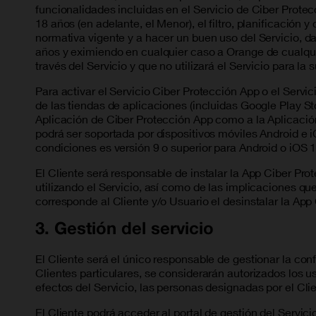
funcionalidades incluidas en el Servicio de Ciber Protecc
18 años (en adelante, el Menor), el filtro, planificación 
normativa vigente y a hacer un buen uso del Servicio, da
años y eximiendo en cualquier caso a Orange de cualquier
través del Servicio y que no utilizará el Servicio para 
Para activar el Servicio Ciber Protección App o el Servi
de las tiendas de aplicaciones (incluidas Google Play St
Aplicación de Ciber Protección App como a la Aplicació
podrá ser soportada por dispositivos móviles Android e
condiciones es versión 9 o superior para Android o iOS 1
El Cliente será responsable de instalar la App Ciber Pr
utilizando el Servicio, así como de las implicaciones q
corresponde al Cliente y/o Usuario el desinstalar la App
3. Gestión del servicio
El Cliente será el único responsable de gestionar la conf
Clientes particulares, se considerarán autorizados los u
efectos del Servicio, las personas designadas por el Cli
El Cliente podrá acceder al portal de gestión del Servi