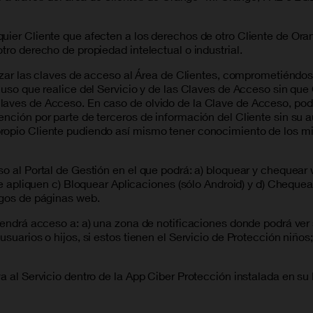
uier Cliente que afecten a los derechos de otro Cliente de Ora
tro derecho de propiedad intelectual o industrial.
ilizar las claves de acceso al Área de Clientes, comprometiéndo
l uso que realice del Servicio y de las Claves de Acceso sin qu
Claves de Acceso. En caso de olvido de la Clave de Acceso, po
nción por parte de terceros de información del Cliente sin su a
ropio Cliente pudiendo así mismo tener conocimiento de los mis
so al Portal de Gestión en el que podrá: a) bloquear y chequear
se apliquen c) Bloquear Aplicaciones (sólo Android) y d) Chequea
sgos de páginas web.
 tendrá acceso a: a) una zona de notificaciones donde podrá ver
uarios o hijos, si estos tienen el Servicio de Protección niños; 
a al Servicio dentro de la App Ciber Protección instalada en su 