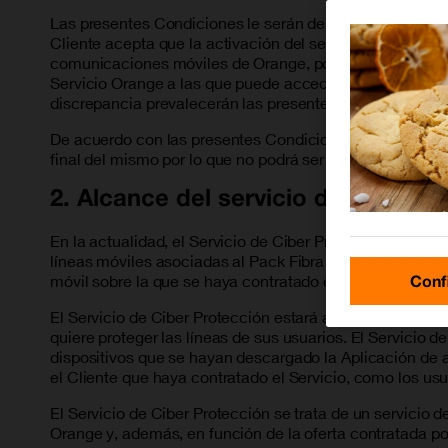
Las presentes Condiciones le serán de aplicación desde 
Cliente acepta que la activación del servicio se produzca
comunicaciones móviles de Orange, por lo que en todo lo
Servicio Orange a las que puede acceder en www.legal.o
discrepancia prevalecerán las presentes Condiciones de
De acuerdo con las presentes Condiciones, ORANGE pone a
final del mismo por lo que no podrá ser objeto de revent
2. Alcance del servicio de Ciber P
En la actualidad, el Servicio de Ciber Protección contra
líneas móviles asociadas al Pack Fibra + Móvil. El Serv
móvil sobre la que se haya contratado el Servicio.
Conf
El Servicio de Ciber Protección estará adaptado en funci
quiere proteger las líneas de sus usuarios. El Servicio d
dispositivos que se hayan descargado la Aplicación de a
el Cliente que haya contratado el Servicio, como los usua
El Servicio de Ciber Protección se trata de un servicio
Orange y, además, en función de la oferta contratada por