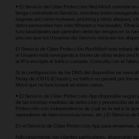
• El Servicio de Ciber Protección Red Móvil consiste en
tenga contratado el Servicio, mientras están navegando a
seguras así como malware, phishing y otros ataques, cheq
datos personales han sido filtrados o hackeados, filtrac
funcionalidades que permiten detectar riesgos en la nav
preciso que los Usuarios del Servicio reinicien los dispo
El Servicio de Ciber Protección Red Móvil solo estará di
el Usuario está navegando a través de otras redes (red f
la IP o encripte el tráfico cursado. Consulta con el fabri
Si la configuración de los DNS del dispositivo se viera 
Relay de iOS15 (iCloud+), su tráfico no pasará por los s
Móvil que no funcionará en estos casos.
• El Servicio de Ciber Protección App disponible según l
de las mismas medidas de detección y prevención de amen
Protección con independencia de cuál es la red a la que
operadores de telecomunicaciones, etc.) El Servicio de 
En el Servicio de Ciber Protección App para empresas, l
Adicionalmente, los clientes particulares, dispondrán 