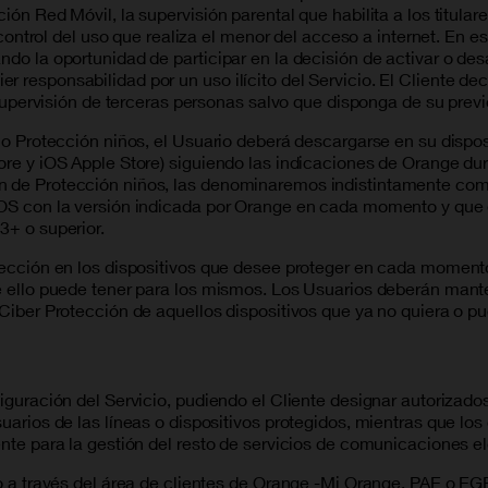
ión Red Móvil, la supervisión parental que habilita a los titular
y control del uso que realiza el menor del acceso a internet. En es
ndo la oportunidad de participar en la decisión de activar o desa
 responsabilidad por un uso ilícito del Servicio. El Cliente de
la supervisión de terceras personas salvo que disponga de su pre
cio Protección niños, el Usuario deberá descargarse en su dispo
ore y iOS Apple Store) siguiendo las indicaciones de Orange dura
n de Protección niños, las denominaremos indistintamente como
 iOS con la versión indicada por Orange en cada momento y que
3+ o superior.
otección en los dispositivos que desee proteger en cada moment
ue ello puede tener para los mismos. Los Usuarios deberán mante
 Ciber Protección de aquellos dispositivos que ya no quiera o p
iguración del Servicio, pudiendo el Cliente designar autorizados 
suarios de las líneas o dispositivos protegidos, mientras que lo
ente para la gestión del resto de servicios de comunicaciones e
cio a través del área de clientes de Orange -Mi Orange, PAE o 