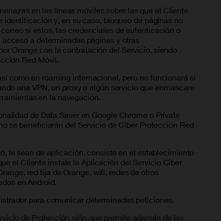
enazas en las líneas móviles sobre las que el Cliente
e identificación y, en su caso, bloqueo de páginas no
correo si estos, las credenciales de autenticación o
 el acceso a determinadas páginas y otras
por Orange con la contratación del Servicio, siendo
tección Red Móvil.
así como en roaming internacional, pero no funcionará si
lizando una VPN, un proxy o algún servicio que enmascare
herramientas en la navegación.
ncionalidad de Data Saver en Google Chrome o Private
 no se beneficiarán del Servicio de Ciber Protección Red
so, le sean de aplicación, consiste en el establecimiento
 el Cliente instale la Aplicación del Servicio Ciber
ange, red fija de Orange, wifi, redes de otros
ados en Android.
inistrador para comunicar determinadas peticiones.
ervicio de Protección niño que permite además de las