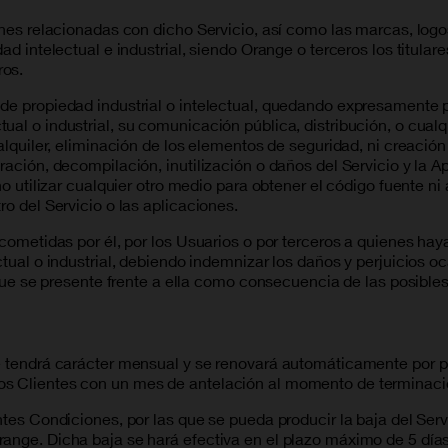
ones relacionadas con dicho Servicio, así como las marcas, logos
ad intelectual e industrial, siendo Orange o terceros los titular
ros.
de propiedad industrial o intelectual, quedando expresamente pr
ual o industrial, su comunicación pública, distribución, o cua
 alquiler, eliminación de los elementos de seguridad, ni creació
ración, decompilación, inutilización o daños del Servicio y la 
no utilizar cualquier otro medio para obtener el código fuente n
ro del Servicio o las aplicaciones.
cometidas por él, por los Usuarios o por terceros a quienes haya
lectual o industrial, debiendo indemnizar los daños y perjuici
 que se presente frente a ella como consecuencia de las posibles
ge tendrá carácter mensual y se renovará automáticamente por p
s Clientes con un mes de antelación al momento de terminación
tes Condiciones, por las que se pueda producir la baja del Servic
ange. Dicha baja se hará efectiva en el plazo máximo de 5 días 