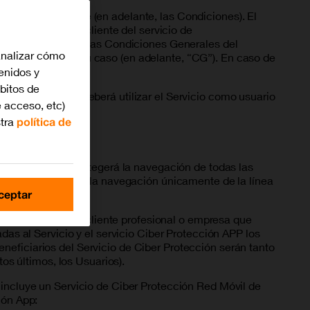
tección de Orange (en adelante, las Condiciones). El
liente deberá ser cliente del servicio de
tes se regirán por las Condiciones Generales del
analizar cómo
ios suscrito en su caso (en adelante, “CG”). En caso de
tenidos y
bitos de
ble. El Cliente deberá utilizar el Servicio como usuario
 acceso, etc)
stra
política de
ra/ADSL + móvil protegerá la navegación de todas las
 postpago protegerá la navegación únicamente de la línea
ceptar
 sus líneas o es un cliente profesional o empresa que
das al Servicio y el servicio Ciber Protección APP los
neficiarios del Servicio de Ciber Protección serán tanto
tos últimos, los Usuarios).
 incluye un Servicio de Ciber Protección Red Móvil de
ión App: