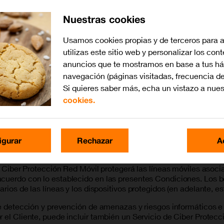
el momento en que el Cliente contrate el Servicio de Ciber Pro
Nuestras cookies
 con la contratación del mismo. Para contratar el Servicio, el C
 no previsto en las presentes Condiciones del Servicio, las Par
Usamos cookies propias y de terceros para 
range.es o el Acuerdo Marco o Contrato de prestación de servic
l Servicio sobre las CG.
utilizas este sitio web y personalizar los con
anuncios que te mostramos en base a tus há
 su disposición el Servicio de forma no exclusiva e intransferi
navegación (páginas visitadas, frecuencia de
a, cesión o explotación de clase alguna a terceros.
Si quieres saber más, echa un vistazo a nue
rotección
cookies.
tado sobre una tarifa convergente que incluya los servicios Fib
icio de Ciber Protección contratado sobre una tarifa solo móvil
igurar
Rechazar
A
ón de si el Cliente es un cliente particular que quiere proteger
e Ciber Protección Red Móvil protegerá las líneas móviles asocia
cuerdo con lo establecido en las presentes Condiciones. Los be
rios de las líneas y los dispositivos protegidos (en adelante, es
 de detección y prevención de amenazas y riesgos informáticos e
 el Cliente, puede incluir también un Servicio de Ciber Protecc