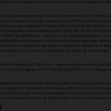
lizará sus mejores esfuerzos para minimizar el impacto de tales
istas de proveedores especializados en protección informática,
nuevas tecnologías, Orange no puede garantizar una protección 
fiabilidad, disponibilidad técnica, funcionamiento del Servicio, o
a las finalidades o necesidades particulares del cliente. En est
medios de prevención y detección de ciertas amenazas y a prot
a industria existentes en cada momento para soluciones general
formación, sustracción de datos o corrupción, alteración o bloq
o de ataques o acciones no autorizadas por parte de terceros que
s directamente al Cliente por causas exclusivamente imputabl
Cliente a Orange por el Servicio de Ciber Protección. Orange n
ado funcionamiento del Servicio si ello obedece a incidencias 
para soportar los sistemas informáticos o de telecomunicaciones
el Servicio por casusas imputables al Cliente, (incluido el im
va asociado el Servicio de Ciber Protección) o a los Usuarios o
l