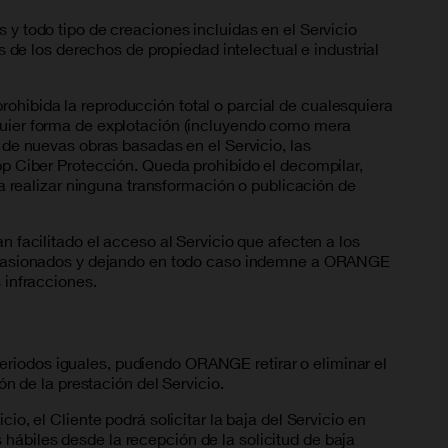
 y todo tipo de creaciones incluidas en el Servicio
es de los derechos de propiedad intelectual e industrial
ohibida la reproducción total o parcial de cualesquiera
lquier forma de explotación (incluyendo como mera
n de nuevas obras basadas en el Servicio, las
App Ciber Protección. Queda prohibido el decompilar,
i a realizar ninguna transformación o publicación de
n facilitado el acceso al Servicio que afecten a los
os ocasionados y dejando en todo caso indemne a ORANGE
 infracciones.
eriodos iguales, pudiendo ORANGE retirar o eliminar el
 de la prestación del Servicio.
io, el Cliente podrá solicitar la baja del Servicio en
hábiles desde la recepción de la solicitud de baja