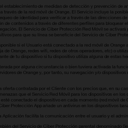
 el establecimiento de medidas de detección y prevención de am
 través de la red móvil de Orange. El Servicio incluye la posibl
ueo de identidad para verificar a través de las direcciones de 
ión de contenidos a través de diferentes perfiles para bloquear
egación. El Servicio de Ciber Protección Red Móvil se activará 
sitivos para que su línea se beneficie del Servicio de Ciber Pro
sponible si el Usuario está conectado a la red móvil de Orange 
ija de Orange, redes wifi, redes de otros operadores, etc) o uti
cante de tu dispositivo si tu dispositivo utiliza alguna de estas 
alterada por alguna circunstancia o bien tuviera activada la fu
ervidores de Orange y, por tanto, su navegación y/o dispositivos
a oferta contratada por el Cliente con los precios que, en su ca
azas que el Servicio Red Móvil para los dispositivos en los que
 esté conectado el dispositivo en cada momento (red móvil de Or
Ciber Protección App añade un antivirus en los dispositivos bas
a Aplicación facilita la comunicación entre el usuario y el adm
también del Servicio de Ciber Protección parental denominado S