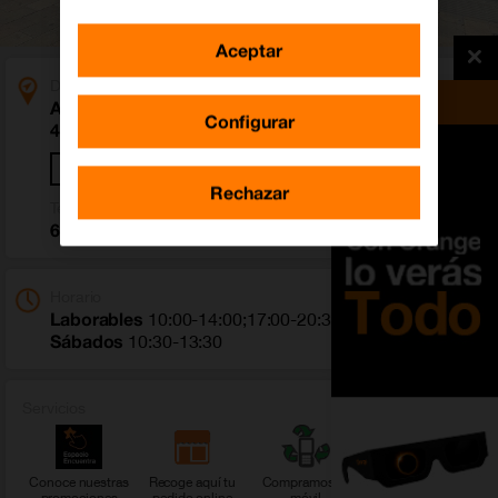
Aceptar
Dirección
Avenida País Valenciano 22
Configurar
46970 Alaquàs (Valencia)
Cómo llegar
Rechazar
Teléfono
655 878 978
Horario
Laborables
10:00-14:00;17:00-20:30
Sábados
10:30-13:30
Servicios
Conoce nuestras
Recoge aquí tu
Compramos tu
Ver más servicios
promociones
pedido online
móvil