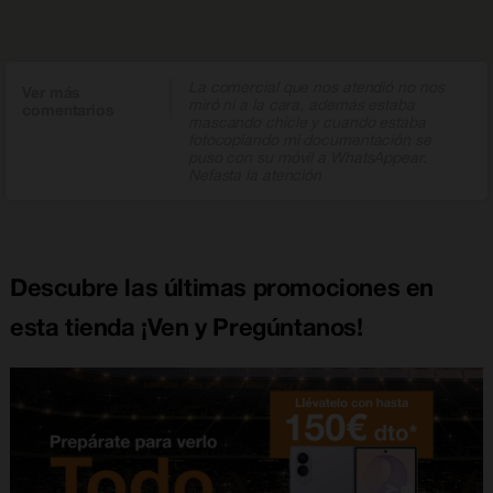
La comercial que nos atendió no nos
Ver más
miró ni a la cara, además estaba
comentarios
mascando chicle y cuando estaba
fotocopiando mi documentación se
puso con su móvil a WhatsAppear.
Nefasta la atención
Descubre las últimas promociones en
esta tienda ¡Ven y Pregúntanos!