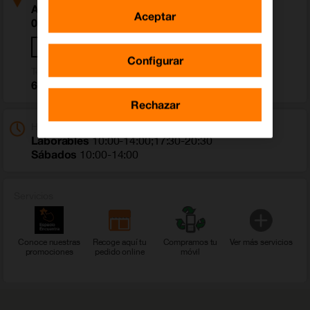
Avenida De La Paz 13
Aceptar
06200 Almendralejo (Badajoz)
Cómo llegar
Configurar
Teléfono
675 011 793
Rechazar
Horario
Laborables
10:00-14:00;17:30-20:30
Sábados
10:00-14:00
Servicios
Conoce nuestras
Recoge aquí tu
Compramos tu
Ver más servicios
promociones
pedido online
móvil