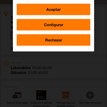
Aceptar
Dirección
Centro Comercial Mediterraneo Avenida Del
Mediterraneo S/N Local Nº-41
Configurar
04009 Almería (Almería)
Cómo llegar
Rechazar
Teléfono
950 144 077
Horario
Laborables
10:00-22:00
Sábados
10:00-22:00
Servicios
Asesor Empresas
Conoce nuestras
Recoge aquí tu
Ver más servicios
promociones
pedido online