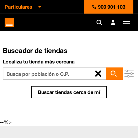
Particulares
900 901 103
Ir a la cabecera
Ir al contenido
Ir al pie
Orange
España
Des
me
Buscador de tiendas
Localiza tu tienda más cercana
Buscar tiendas cerca de mí
--%>