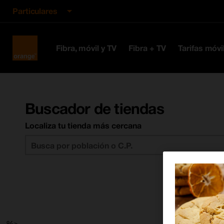
Particulares
Orange
Fibra, móvil y TV
Fibra + TV
Tarifas móvi
España
Buscador de tiendas
Localiza tu tienda más cercana
--%>