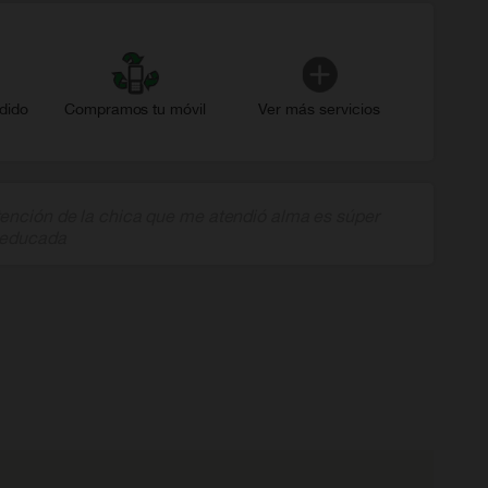
dido
Compramos tu móvil
Ver más servicios
ención de la chica que me atendió alma es súper
 educada