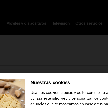
Ir a la cabecera
Ir al contenido
Ir al pie
l
Móviles y dispositivos
Televisión
Otros servicios
Nuestras cookies
Buscar tiendas cerca de mí
Usamos cookies propias y de terceros para 
utilizas este sitio web y personalizar los con
anuncios que te mostramos en base a tus há