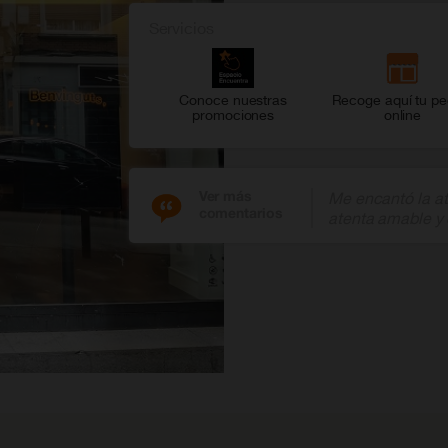
Servicios
Conoce nuestras
Recoge aquí tu pe
promociones
online
Ver más
Me encantó la at
comentarios
atenta amable y