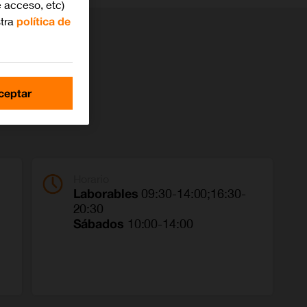
 acceso, etc)
stra
política de
ceptar
Horario
Laborables
09:30-14:00;16:30-
20:30
Sábados
10:00-14:00