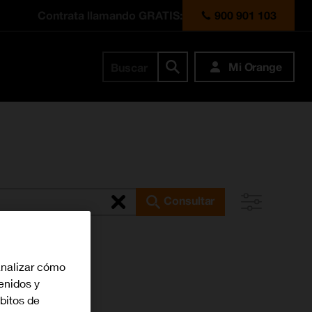
Contrata llamando GRATIS:
900 901 103
Mi Orange
Buscar
Consultar
analizar cómo
tenidos y
bitos de