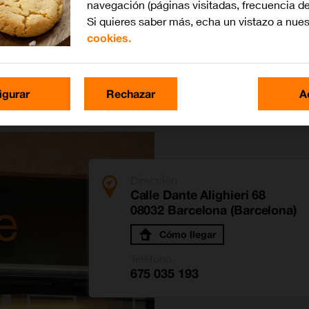
navegación (páginas visitadas, frecuencia de
Si quieres saber más, echa un vistazo a nue
cookies.
nte Alighieri
igurar
Rechazar
A
Dirección
Calle Dante Alighieri 68
08032 Barcelona (Barcelona)
Cómo llegar
Teléfono
675 035 193