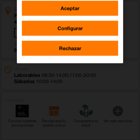
Aceptar
Dirección
Plaza Constitucion 6 Bajo
46370 Chiva (Valencia)
Configurar
Cómo llegar
Teléfono
Rechazar
651 139 875
Horario
Laborables
09:30-14:00;17:00-20:00
Sábados
10:00-14:00
Servicios
Conoce nuestras
Recoge aquí tu
Compramos tu
Ver más servicios
promociones
pedido online
móvil