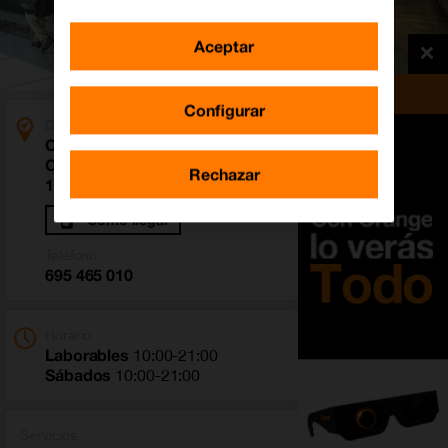
Aceptar
Configurar
Dirección
Centro Comercial Cuatro Caminos. Calle Ramon Y
Cajal 53 Local B2
Rechazar
15006 Coruña, A (Coruña, A)
Cómo llegar
Teléfono
695 465 010
Horario
Laborables
10:00-21:00
Sábados
10:00-21:00
Servicios