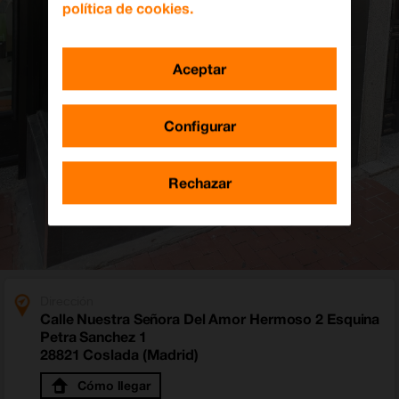
política de cookies.
Aceptar
Configurar
Rechazar
Dirección
Calle Nuestra Señora Del Amor Hermoso 2 Esquina
Petra Sanchez 1
28821 Coslada (Madrid)
Cómo llegar