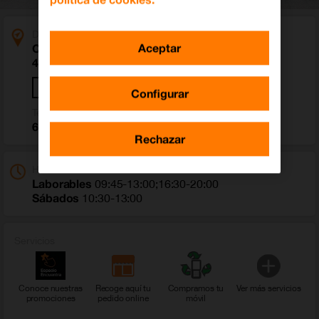
Dirección
Aceptar
Calle Arkotxac 1
48200 Durango (Bizkaia)
Cómo llegar
Configurar
Teléfono
691 406 266
Rechazar
Horario
Laborables
09:45-13:00;16:30-20:00
Sábados
10:30-13:00
Servicios
Conoce nuestras
Recoge aquí tu
Compramos tu
Ver más servicios
promociones
pedido online
móvil