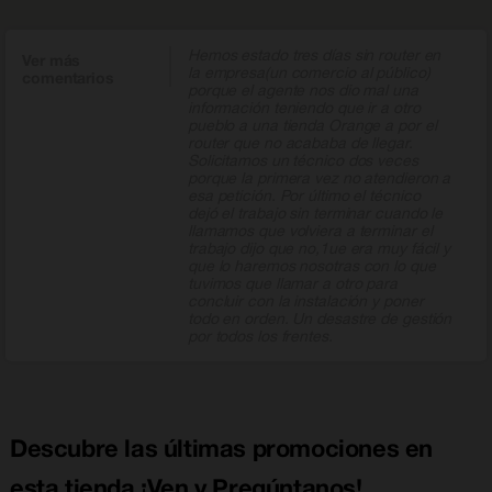
Hemos estado tres días sin router en
Ver más
la empresa(un comercio al público)
comentarios
porque el agente nos dio mal una
información teniendo que ir a otro
pueblo a una tienda Orange a por el
router que no acababa de llegar.
Solicitamos un técnico dos veces
porque la primera vez no atendieron a
esa petición. Por último el técnico
dejó el trabajo sin terminar cuando le
llamamos que volviera a terminar el
trabajo dijo que no,1ue era muy fácil y
que lo haremos nosotras con lo que
tuvimos que llamar a otro para
concluir con la instalación y poner
todo en orden. Un desastre de gestión
por todos los frentes.
Descubre las últimas promociones en
esta tienda ¡Ven y Pregúntanos!