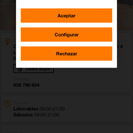
Aceptar
Configurar
Dirección
Centro Comercial Finestrelles Calle Laurea Miro 4
Local PS-27
Rechazar
08950 Esplugues de Llobregat (Barcelona)
Cómo llegar
Teléfono
936 790 604
Horario
Laborables
09:00-21:00
Sábados
09:00-21:00
Servicios