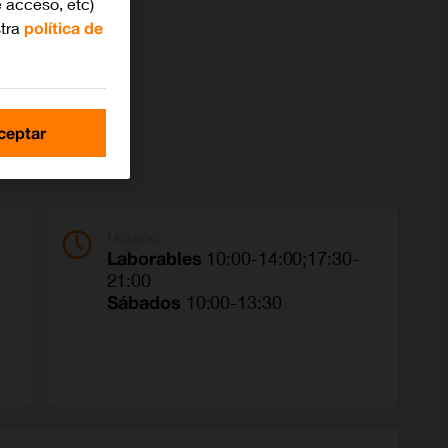
 acceso, etc)
stra
política de
ceptar
Horario
Laborables
10:00-14:00;17:30-
21:00
Sábados
10:00-13:30