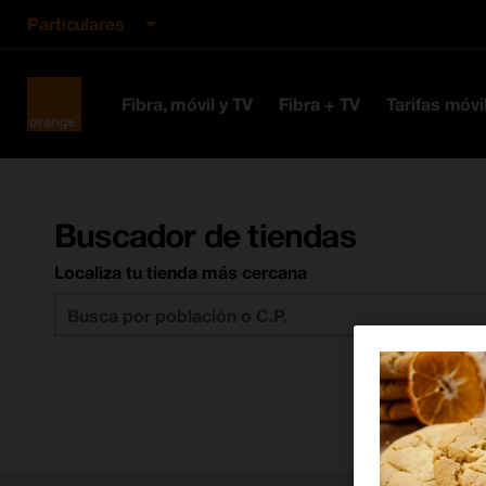
Particulares
Orange
Fibra, móvil y TV
Fibra + TV
Tarifas móvi
España
Buscador de tiendas
Localiza tu tienda más cercana