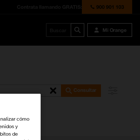
Contrata llamando GRATIS:
900 901 103
Mi Orange
Buscar
Consultar
analizar cómo
tenidos y
bitos de