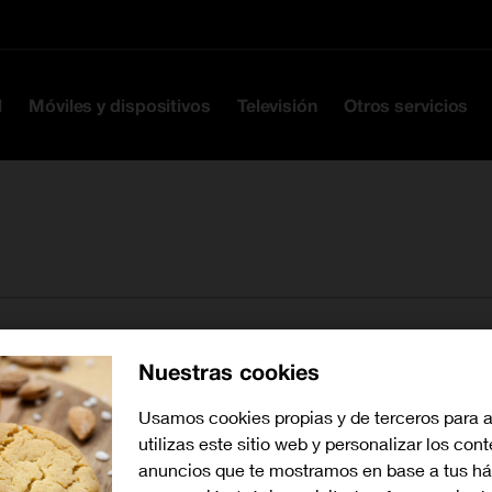
Ir a la cabecera
Ir al contenido
Ir al pie
l
Móviles y dispositivos
Televisión
Otros servicios
Nuestras cookies
Buscar tiendas cerca de mí
Usamos cookies propias y de terceros para 
utilizas este sitio web y personalizar los con
anuncios que te mostramos en base a tus há