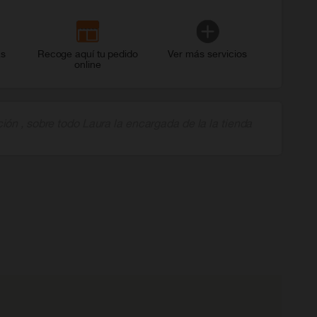
as
Recoge aquí tu pedido
Ver más servicios
online
ón , sobre todo Laura la encargada de la la tienda