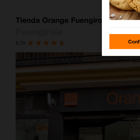
Tienda Orange Fuengirola Avenida
Fuengirola
Conf
9.79