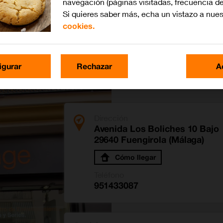
navegación (páginas visitadas, frecuencia de
Si quieres saber más, echa un vistazo a nue
cookies.
 Los Boliches
igurar
Rechazar
A
Dirección
Avenida Los Boliches 10 Bajo
29640 Fuengirola (Málaga)
Cómo llegar
Teléfono
951433087