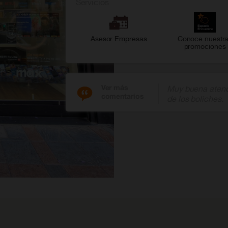
Servicios
Asesor Empresas
Conoce nuestr
promociones
Ver más
Muy buena atenci
comentarios
de los boliches.