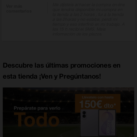
Me dijisteis al hacer la compra on-line
Ver más
que tendría disponible mi compra en
comentarios
la tienda a las 2 horas , fui a la tienda
a las 2horas y no estaba, perdí mi
tiempo y eso interfirió en mi trabajo. A
las 15 h recibí el SMS. Mala
información de los plazos.
Descubre las últimas promociones en
esta tienda ¡Ven y Pregúntanos!