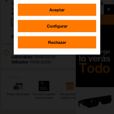
Centro Comercial La Vital. Avenida de La Vital 10
Local B23A
Aceptar
46701 Gandia (Valencia)
Cómo llegar
Configurar
Teléfono
667 686 558
Rechazar
Horario
Laborables
10:00-22:00
Sábados
10:00-22:00
Servicios
Asesor Empresas
Conoce nuestras
Recoge aquí tu
Ver más servicios
promociones
pedido online