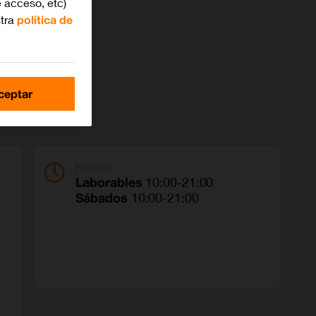
 acceso, etc)
stra
política de
ceptar
Horario
Laborables
10:00-21:00
Sábados
10:00-21:00