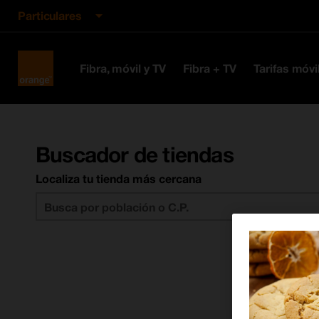
Particulares
Orange
Fibra, móvil y TV
Fibra + TV
Tarifas móvi
España
Buscador de tiendas
Localiza tu tienda más cercana