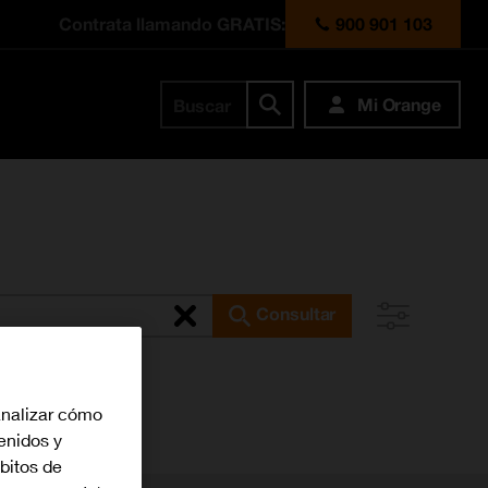
Contrata llamando GRATIS:
900 901 103
Mi Orange
Buscar
Consultar
analizar cómo
tenidos y
bitos de