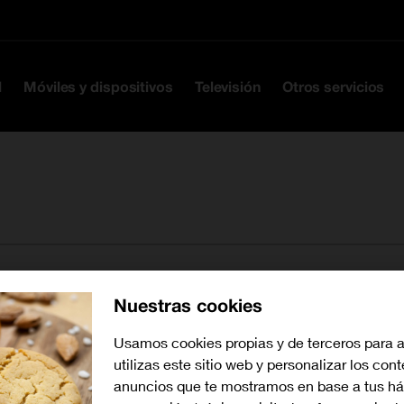
Ir a la cabecera
Ir al contenido
Ir al pie
l
Móviles y dispositivos
Televisión
Otros servicios
Nuestras cookies
Buscar tiendas cerca de mí
Usamos cookies propias y de terceros para 
utilizas este sitio web y personalizar los con
anuncios que te mostramos en base a tus há