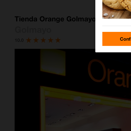
Tienda Orange Golmayo
Golmayo
Conf
10.0