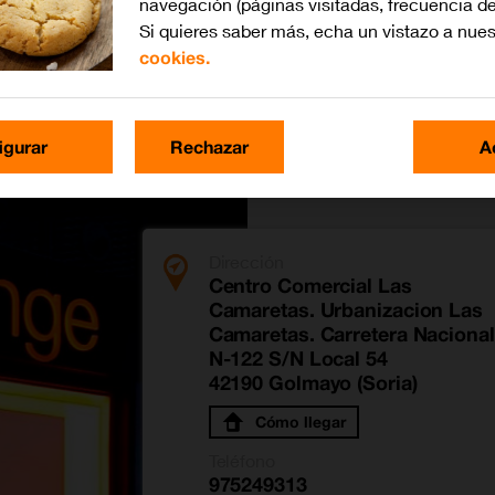
navegación (páginas visitadas, frecuencia de
Si quieres saber más, echa un vistazo a nue
cookies.
igurar
Rechazar
A
Dirección
Centro Comercial Las
Camaretas. Urbanizacion Las
Camaretas. Carretera Nacional
N-122 S/N Local 54
42190 Golmayo (Soria)
Cómo llegar
Teléfono
975249313