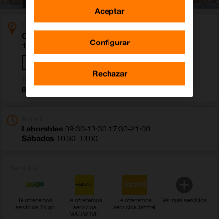
Aceptar
Dirección
Calle Sagrada Familia 20
Configurar
18015 Granada (Granada)
Cómo llegar
Rechazar
Teléfono
858 716 643
Horario
Laborables
09:30-13:30,17:30-21:00
Sábados
10:30-13:00
Servicios
Te ofrecemos
Te ofrecemos
Te ofrecemos
Ver más servicios
servicios Yoigo
servicios
servicios Jazztel
MÁSMÓVIL