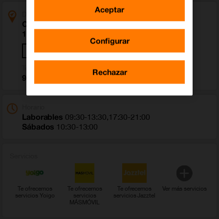
Aceptar
Dirección
Crta de La Sierra 52
18008 Granada (Granada)
Configurar
Cómo llegar
Teléfono
Rechazar
958 081 865
Horario
Laborables
09:30-13:30,17:30-21:00
Sábados
10:30-13:00
Servicios
Te ofrecemos
Te ofrecemos
Te ofrecemos
Ver más servicios
servicios Yoigo
servicios
servicios Jazztel
MÁSMÓVIL