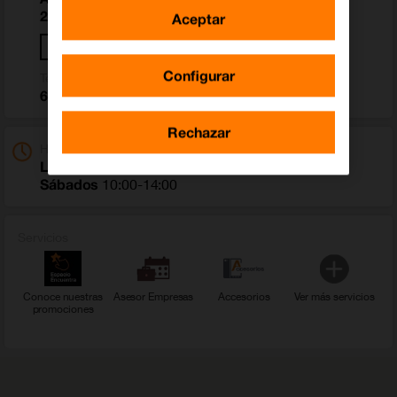
26002 Logroño (Rioja, La)
Aceptar
Cómo llegar
Configurar
Teléfono
615 650 300
Rechazar
Horario
Laborables
10:00-14:00;16:30-20:30
Sábados
10:00-14:00
Servicios
Conoce nuestras
Asesor Empresas
Accesorios
Ver más servicios
promociones