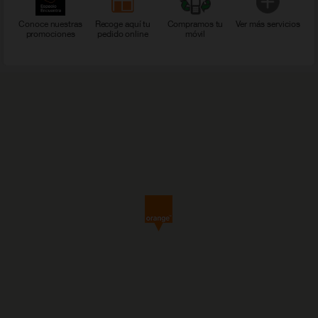
Conoce nuestras
Recoge aquí tu
Compramos tu
Ver más servicios
promociones
pedido online
móvil