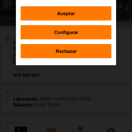
Aceptar
Configurar
Dirección
Calle Hacienda de Pavones 3
28030 Madrid (Madrid)
Rechazar
Cómo llegar
Teléfono
675 900 603
Horario
Laborables
10:00-14:00;17:00-20:30
Sábados
10:00-14:00
Servicios