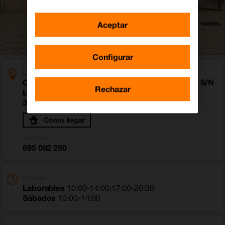
Aceptar
Configurar
Dirección
Centro Comercial La Piramide Av Doctor Meca S/N
Rechazar
Local 10
30860 Mazarrón (Murcia)
Cómo llegar
Teléfono
695 092 280
Horario
Laborables
10:00-14:00;17:00-20:30
Sábados
10:00-14:00