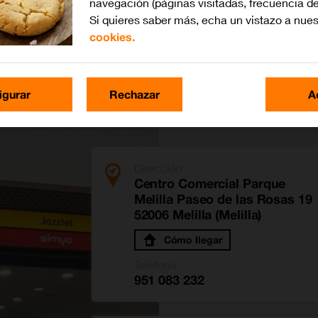
navegación (páginas visitadas, frecuencia de
Si quieres saber más, echa un vistazo a nue
cookies.
elilla
igurar
Rechazar
A
Dirección
Centro Comercial Parque
Melilla Paseo de las Rosas 19
52006 Melilla (Melilla)
Cómo llegar
Teléfono
951 083 232