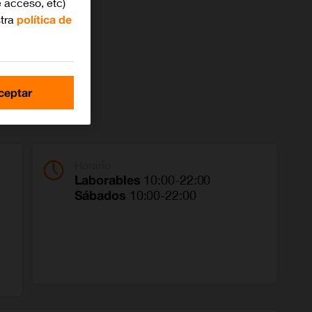
 acceso, etc)
stra
política de
ceptar
Horario
Laborables
10:00-22:00
Sábados
10:00-22:00