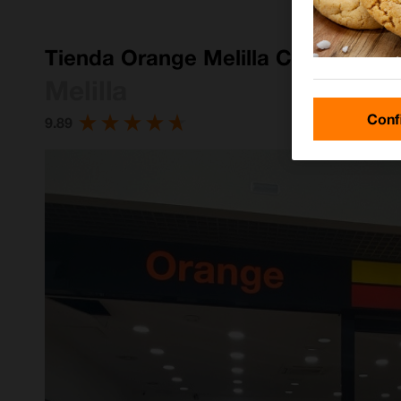
Tienda Orange Melilla CC Parque M
Melilla
Conf
9.89