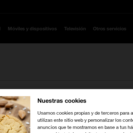
Ir a la cabecera
Ir al contenido
Ir al pie
l
Móviles y dispositivos
Televisión
Otros servicios
Nuestras cookies
Buscar tiendas cerca de mí
Usamos cookies propias y de terceros para 
utilizas este sitio web y personalizar los con
anuncios que te mostramos en base a tus há