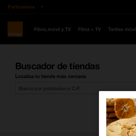
Particulares
Orange
Fibra, móvil y TV
Fibra + TV
Tarifas móvi
España
Buscador de tiendas
Localiza tu tienda más cercana