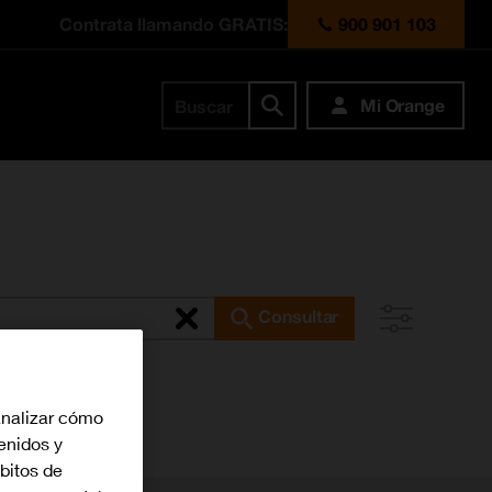
Contrata llamando GRATIS:
900 901 103
Mi Orange
Buscar
Consultar
analizar cómo
tenidos y
bitos de