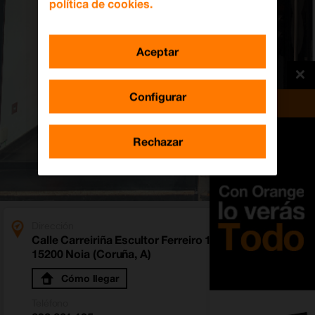
política de cookies.
Aceptar
Configurar
Rechazar
Dirección
Calle Carreiriña Escultor Ferreiro 17
15200 Noia (Coruña, A)
Cómo llegar
Teléfono