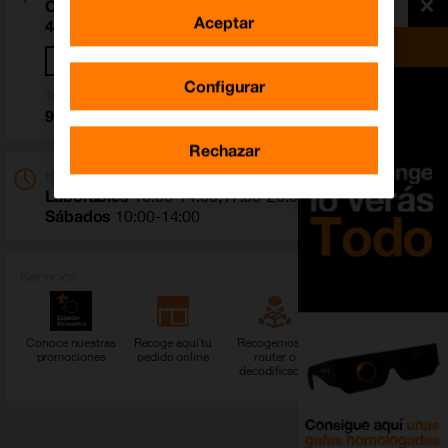
Calle Padre Antonio Salelles 5
Aceptar
46780 Oliva (Valencia)
Cómo llegar
Configurar
Teléfono
962 963 401
Rechazar
Horario
Laborables
10:00-14:00;17:00-20:00
Sábados
10:00-14:00
Servicios
Conoce nuestras
Recoge aquí tu
Recogemos tu
Ver más servicios
promociones
pedido online
router o
decodificador